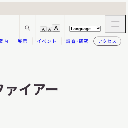
ナ
A
A
A
サ
ビ
イ
ゲ
案内
展示
イベント
調査・研究
アクセス
ト
ー
内
シ
検
ョ
索
ン
メ
本日開館
OPEN TODAY
ニ
ュ
ー
ファイアー
の
開
閉
2026.08.08
（土）