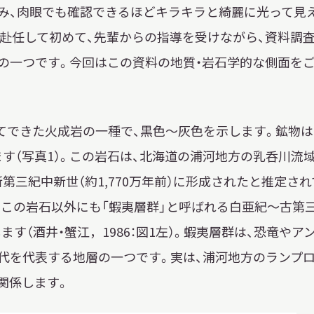
み、肉眼でも確認できるほどキラキラと綺麗に光って見
赴任して初めて、先輩からの指導を受けながら、資料調
の一つです。今回はこの資料の地質・岩石学的な側面を
てできた火成岩の一種で、黒色～灰色を示します。鉱物は
す（写真1）。この岩石は、北海道の浦河地方の乳呑川流
第三紀中新世（約1,770万年前）に形成されたと推定され
には、この岩石以外にも「蝦夷層群」と呼ばれる白亜紀～古第
（酒井・蟹江，1986：図1左）。蝦夷層群は、恐竜やア
代を代表する地層の一つです。実は、浦河地方のランプ
X 公式アカウント
YouTube公式チャンネル
ー
関係します。