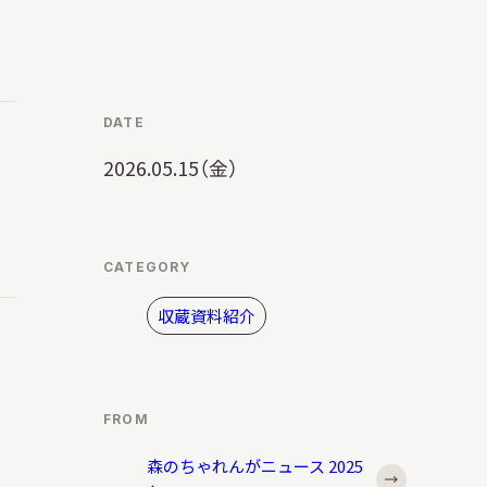
明日
開館日
OPEN
開館時間・料金
アクセス
DATE
2026.05.15（金）
サ
イ
ト
内
CATEGORY
検
索
収蔵資料紹介
FROM
森のちゃれんがニュース 2025