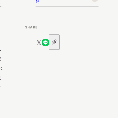
冬
日本語
え
査
English
簡体中文
繁體中文
ご
SHARE
URL
한국어
РУССКИЙ
ไทย
X
LINE
ア
、
イ
ロ
ロ
コ
域
ン
ゴ
ゴ
て
A
文字サイズ
A
A
三
ン
ロ
背景色設定
白
黒