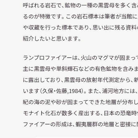
呼ばれる岩石で、鉱物の一種の黒雲母を多く含
るのが特徴です。この岩石標本は筆者が当館に
イベント
や収蔵を行った標本であり、思い出に残る資料
紹介したいと思います。
お知らせ
ランプロファイアーは、火山のマグマが固まっ
もっと知りたい博物館のこと！
主に黒雲母や単斜輝石などの有色鉱物を含みま
に露出しており、黒雲母の放射年代測定から、新
います（久保・佐藤,1984）。また、浦河地方
紀の海の泥や砂が固まってできた地層が分布します
モナイト化石が数多く産出する、日本の恐竜時
サイトマップ
入札・公開情報
プライバシーポリシ
ファイアーの形成は、蝦夷層群の地層と密接に