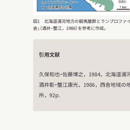
図1 北海道浦河地方の蝦夷層群とランプロファイ
舎」（酒井・蟹江，1986）を参考に作成。
引用文献
久保和也・佐藤博之，1984，北海道浦河地
酒井彰・蟹江康光，1986，西舎地域の
所，92p.