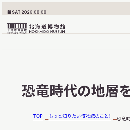
SAT 2026.08.08
北
海
道
北海道博物館について
利用案内
博
物
北海道博物館のめざすもの
交通案内
恐竜時代の地層
館
北海道博物館の建築とみど
フロアガ
ロ
ころ
設備・サ
ゴ
愛称・ロゴマーク
学校でご
TOP
もっと知りたい博物館のこと！
恐竜
団体でご