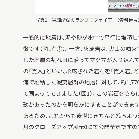
写真1 当館所蔵のランプロファイアー（資料番号18
一般的に地層は、泥や砂が水中で平行に堆積し
徴です（図1右①）。一方、火成岩は、火山の噴
した地層の割れ目に沿ってマグマが入り込んで
の「貫入」といい、形成された岩石を「貫入岩」
海で堆積した蝦夷層群の地層に対して、約1,7
て固まってできました（図1）。この岩石をさ
動があったのかを明らかにすることができます
あるため、これからも後世にきちんと残るよう適
月のクローズアップ展示0にて公開予定ですの