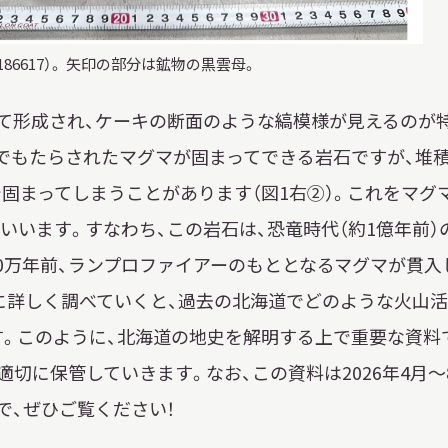
6617）。 矢印の部分は鉱物の黒雲母。
て形成され、ケーキの断面のような縞模様が見えるのが
火でもたらされたマグマが固まってできる岩石ですが、堆
固まってしまうことがあります（図1右②）。これをマグ
といいます。すなわち、この岩石は、恐竜時代（約1億年前）
70万年前、ランプロファイアーのもととなるマグマが貫入
らに詳しく調べていくと、過去の北海道でどのような火山
。このように、北海道の地史を解明する上で重要な資料
切に保管していきます。なお、この資料は2026年4月～
で、ぜひご覧ください！