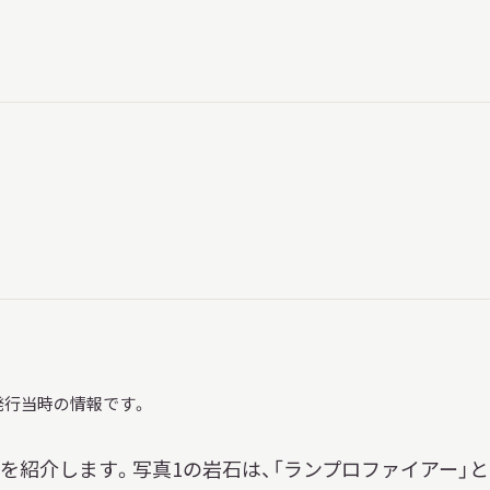
習を希望される学
まへ
地域連携
化を学びたい方へ
発行当時の情報です。
のご利用
本を紹介します。写真1の岩石は、「ランプロファイアー」と