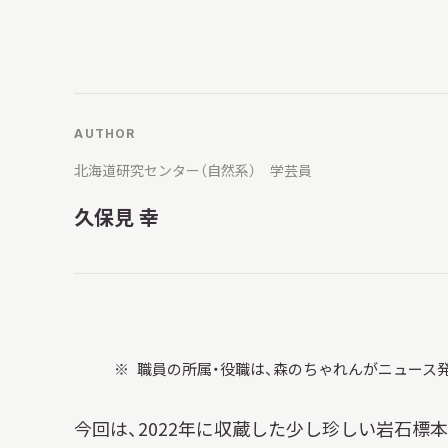
博物館実
生の皆さ
AUTHOR
おうちミュージアム
調査・研究
北海道研究センター（自然系） 学芸員
久保見 幸
刊行物
スタッフ
図書室
アイヌ文
職員の所属・役職は、森のちゃれんがニュース
収蔵資料
今回は、2022年に収蔵した少し珍しい岩石標