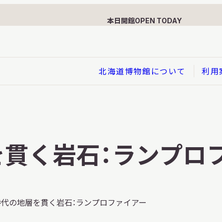
本日開館
OPEN TODAY
北海道博物館について
利用
展示
企画展
を貫く岩石：ランプロ
イド
総合展示
ービス
クローズアップ展示
利用のお客さまへ
バーチャル北海道博物館
時代の地層を貫く岩石：ランプロファイアー
利用のお客さまへ
はくぶつかんであそぼう！子
どものページ