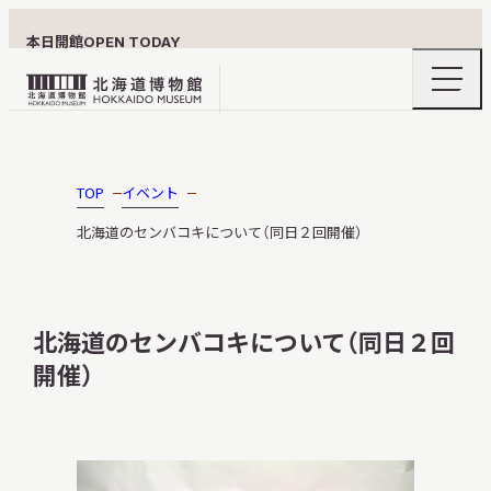
本日開館
OPEN TODAY
ナ
北
ビ
ゲ
海
ー
北海道博物館について
道
シ
ョ
博
TOP
イベント
ン
物
メ
北海道のセンバコキについて（同日２回開催）
ニ
館
利用案内
ュ
ロ
ー
の
ゴ
開
北海道のセンバコキについて（同日２回
閉
開催）
展示
おうちミュージアム