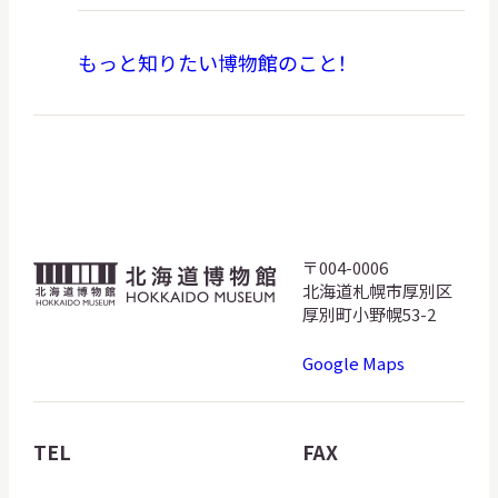
もっと知りたい博物館のこと！
〒004-0006
北
北海道札幌市厚別区
海
厚別町小野幌53-2
道
Google Maps
博
物
館
TEL
FAX
ロ