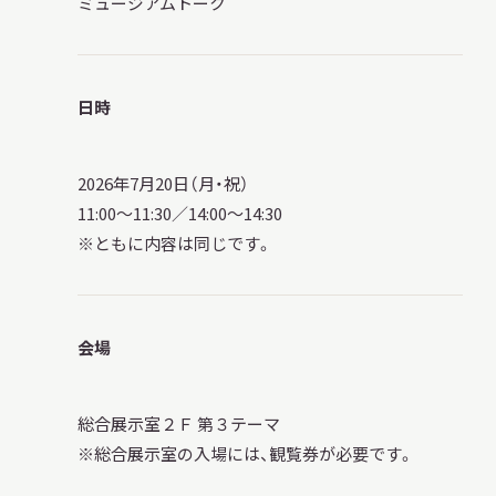
ミュージアムトーク
サ
イ
ト
内
検
日時
索
2026年7月20日（月・祝）
11:00～11:30／14:00～14:30
サイトマップ
入札・公開情報
プライバシーポリシー
※ともに内容は同じです。
X 公式アカウント
YouTube公式チャンネル
会場
総合展示室２Ｆ 第３テーマ
※総合展示室の入場には、観覧券が必要です。