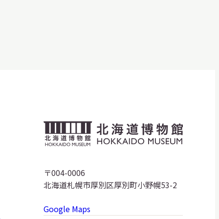
北
海
道
〒004-0006
北海道札幌市厚別区厚別町小野幌53-2
博
Google Maps
物