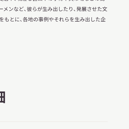
日本語
ーメンなど、彼らが生み出したり、発展させた文
をもとに、各地の事例やそれらを生み出した企
English
簡体中文
繁體中文
한국어
РУССКИЙ
ไทย
A
文字サイズ
A
A
細
背景色設定
白
黒