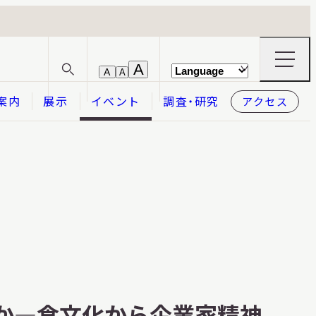
ナ
A
A
A
サ
ビ
イ
ゲ
案内
展示
イベント
調査・研究
アクセス
ト
ー
内
シ
検
ョ
索
ン
メ
本日開館
OPEN TODAY
ニ
ュ
ー
の
開
閉
2026.08.07
（金）
か―食文化から企業家精神