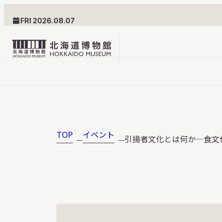
FRI 2026.08.07
北
海
道
北海道博物館について
利用案内
博
物
TOP
イベント
引揚者文化とは何か―食文
北海道博物館のめざすもの
交通案内
館
北海道博物館の建築とみど
フロアガ
ロ
ころ
設備・サ
ゴ
愛称・ロゴマーク
学校でご
団体でご