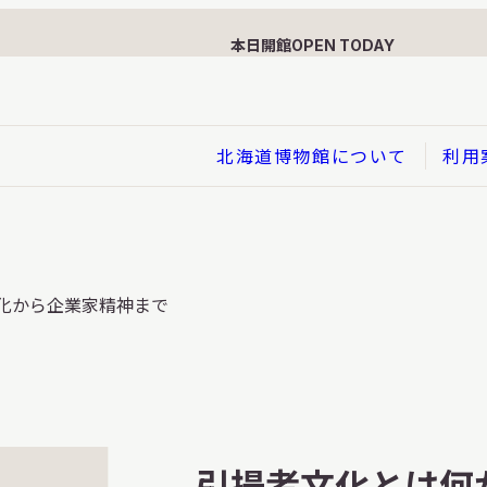
本日開館
OPEN TODAY
北海道博物館について
利用
展示
化から企業家精神まで
企画展
イド
総合展示
ービス
クローズアップ展示
利用のお客さまへ
バーチャル北海道博物館
利用のお客さまへ
はくぶつかんであそぼう！子
引揚者文化とは何
どものページ