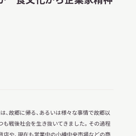
明日
開館日
OPEN
開館時間・料金
アクセス
サ
イ
ト
内
検
索
は、故郷に帰る、あるいは様々な事情で故郷以
つも戦後社会を生き抜いてきました。その過程
貨店や、現在も営業中の小樽中央市場などの商