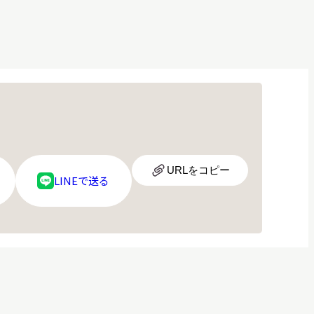
URL
URLをコピー
LINE
LINEで送る
ア
ロ
イ
ゴ
コ
ン