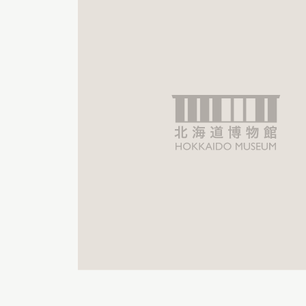
博物館実
生の皆さ
おうちミュージアム
調査・研究
刊行物
スタッフ
図書室
アイヌ文
収蔵資料