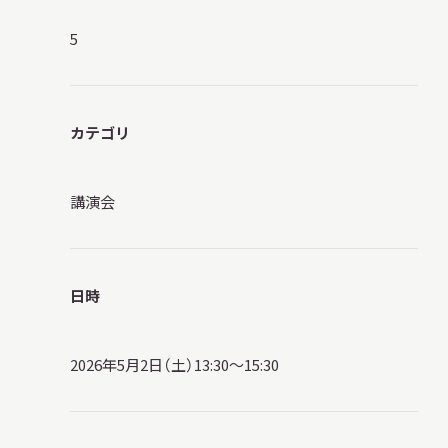
サ
イ
5
ト
内
検
索
カテゴリ
講演会
サイトマップ
入札・公開情報
プライバシーポリシー
X 公式アカウント
YouTube公式チャンネル
日時
2026年5月2日（土）13:30～15:30