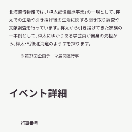
北海道博物館では、「樺太記憶継承事業」の一環として、樺
太での生活や引き揚げ後の生活に関する聞き取り調査や
文献調査を行っています。樺太から引き揚げてきた家族の
本日開館
一事例として、樺太にゆかりある学芸員が自身の先祖か
OPEN TODAY
ら、樺太・戦後北海道のようすを探ります。
第27回企画テーマ展関連行事
2026.08.06
（木）
イベント詳細
明日
開館日
OPEN
アクセス
開館時間・料金
行事番号