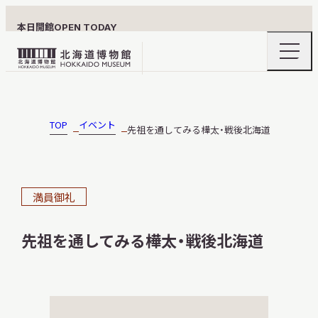
本日開館
OPEN TODAY
ナ
北
ビ
ゲ
海
ー
北海道博物館について
道
シ
ョ
博
TOP
イベント
先祖を通してみる樺太・戦後北海道
ン
物
メ
ニ
館
利用案内
ュ
ロ
ー
満員御礼
の
ゴ
開
閉
先祖を通してみる樺太・戦後北海道
展示
おうちミュージアム