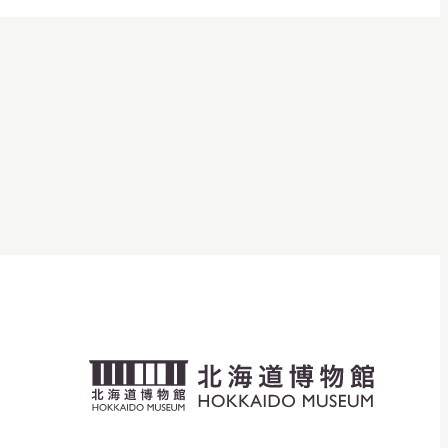
ン
北
海