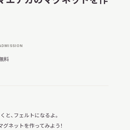
明日
開館日
OPEN
開館時間・料金
アクセス
ADMISSION
サ
無料
イ
ト
内
検
索
いくと、フェルトになるよ。
マグネットを作ってみよう！