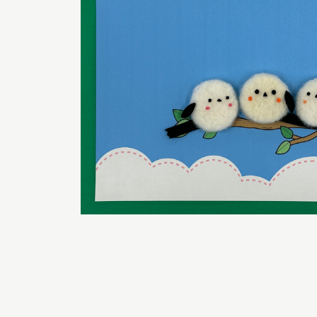
博物館実
生の皆さ
おうちミュージアム
調査・研究
刊行物
スタッフ
図書室
アイヌ文
収蔵資料