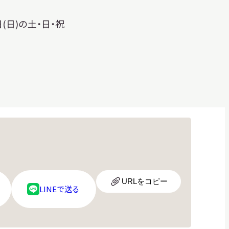
日(日)の土・日・祝
URL
URLをコピー
LINE
LINEで送る
ア
ロ
イ
ゴ
コ