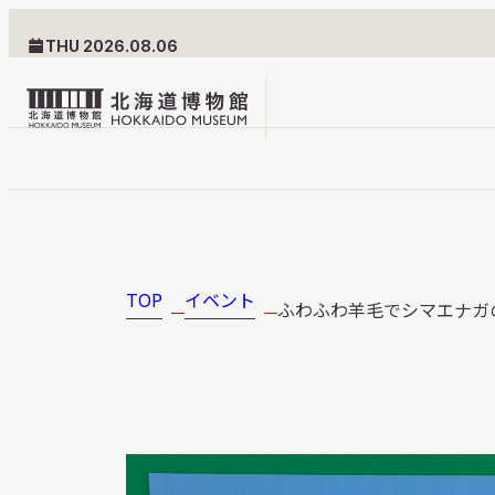
THU 2026.08.06
北
海
道
北海道博物館について
利用案内
博
物
TOP
イベント
ふわふわ羊毛でシマエナガ
北海道博物館のめざすもの
交通案内
館
北海道博物館の建築とみど
フロアガ
ロ
ころ
設備・サ
ゴ
愛称・ロゴマーク
学校でご
団体でご