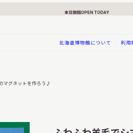
本日開館
OPEN TODAY
北海道博物館について
利用
展示
のマグネットを作ろう♪
企画展
イド
総合展示
ービス
クローズアップ展示
利用のお客さまへ
バーチャル北海道博物館
利用のお客さまへ
はくぶつかんであそぼう！子
ふわふわ羊毛でシ
どものページ