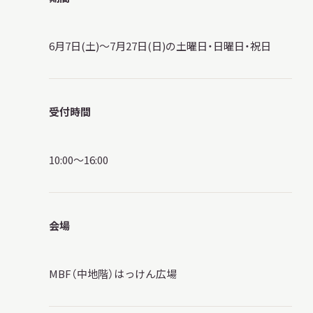
サ
イ
ト
6月7日(土)〜7月27日(日)の土曜日・日曜日・祝日
内
検
索
受付時間
サイトマップ
入札・公開情報
プライバシーポリシー
10:00～16:00
X 公式アカウント
YouTube公式チャンネル
会場
MBF（中地階）はっけん広場