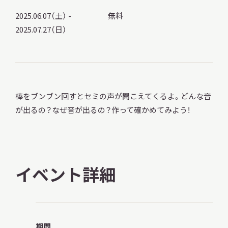
2025.06.07（土） -
無料
2025.07.27（日）
本日開館
OPEN TODAY
棒をブンブン回すとセミの声が聞こえてくるよ。どんな音
2026.08.07
（金）
が出るの？なぜ音が出るの？作って確かめてみよう！
明日
開館日
OPEN
イベント詳細
アクセス
開館時間・料金
期間