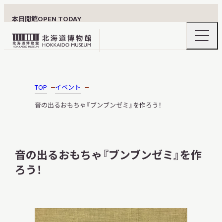
本日開館
OPEN TODAY
ナ
北
ビ
ゲ
海
ー
北海道博物館について
道
シ
ョ
博
TOP
イベント
ン
物
メ
音の出るおもちゃ『ブンブンゼミ』を作ろう！
ニ
館
利用案内
ュ
ロ
ー
の
ゴ
開
音の出るおもちゃ『ブンブンゼミ』を作
閉
ろう！
展示
おうちミュージアム