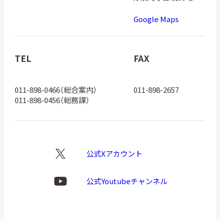
道
Google Maps
博
物
館
TEL
FAX
ロ
ゴ
011-898-0466（総合案内）
011-898-2657
011-898-0456（総務課）
公式Xアカウント
X
ロ
ゴ
公式Youtubeチャンネル
Youtube
ロ
ゴ