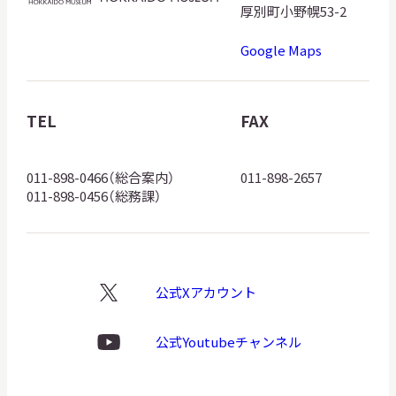
海
厚別町小野幌53-2
道
Google Maps
博
物
館
TEL
FAX
ロ
ゴ
011-898-0466（総合案内）
011-898-2657
011-898-0456（総務課）
公式Xアカウント
X
ロ
ゴ
公式Youtubeチャンネル
Youtube
ロ
ゴ