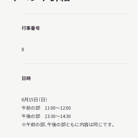
サ
イ
ト
内
行事番号
検
索
8
サイトマップ
入札・公開情報
プライバシーポリシー
日時
X 公式アカウント
YouTube公式チャンネル
6月15日（日）
午前の部 11:00～12:00
午後の部 13:30～14:30
※午前の部、午後の部ともに内容は同じです。