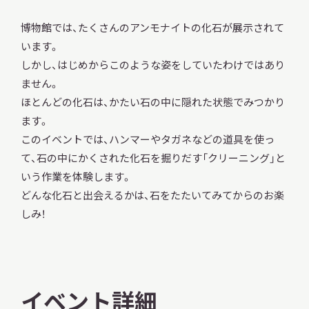
博物館では、たくさんのアンモナイトの化石が展示されて
います。
しかし、はじめからこのような姿をしていたわけではあり
本日開館
ません。
OPEN TODAY
ほとんどの化石は、かたい石の中に隠れた状態でみつかり
ます。
このイベントでは、ハンマーやタガネなどの道具を使っ
2026.08.09
（日）
て、石の中にかくされた化石を掘りだす「クリーニング」と
いう作業を体験します。
どんな化石と出会えるかは、石をたたいてみてからのお楽
明日
休館日
CLOSE
しみ！
アクセス
開館時間・料金
イベント詳細