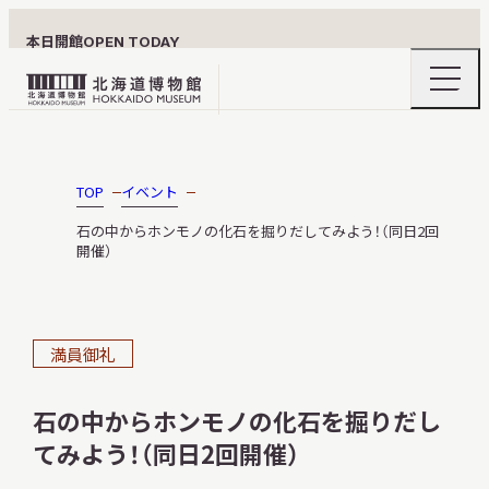
本日開館
OPEN TODAY
ナ
北
ビ
ゲ
海
ー
北海道博物館について
道
シ
ョ
博
TOP
イベント
ン
物
メ
石の中からホンモノの化石を掘りだしてみよう！（同日2回
ニ
館
開催）
利用案内
ュ
ロ
ー
の
ゴ
開
閉
満員御礼
展示
石の中からホンモノの化石を掘りだし
てみよう！（同日2回開催）
おうちミュージアム