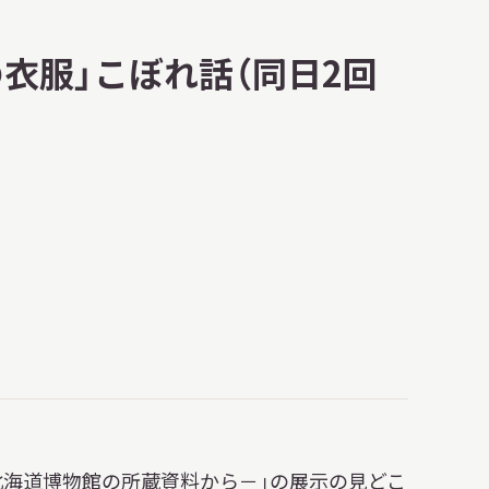
明日
開館日
OPEN
衣服」こぼれ話（同日2回
開館時間・料金
アクセス
サ
イ
ト
内
検
索
北海道博物館の所蔵資料から－」の展示の見どこ