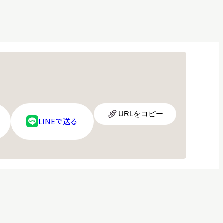
URL
URLをコピー
LINE
LINEで送る
ア
ロ
イ
ゴ
コ
ン