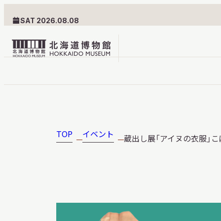
SAT 2026.08.08
北
海
道
北海道博物館について
利用案内
博
物
TOP
イベント
蔵出し展「アイヌの衣服」こ
北海道博物館のめざすもの
交通案内
館
北海道博物館の建築とみど
フロアガ
ロ
ころ
設備・サ
ゴ
愛称・ロゴマーク
学校でご
団体でご