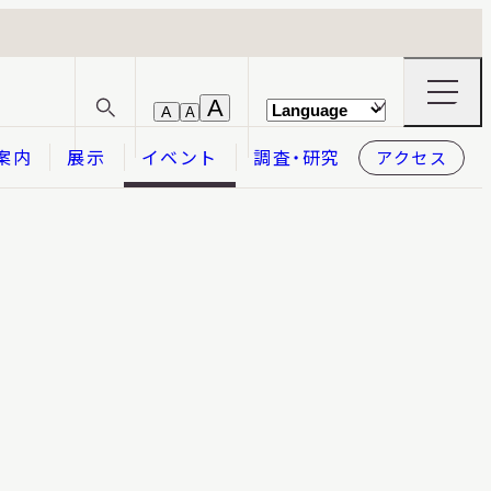
ナ
A
A
A
サ
ビ
イ
ゲ
案内
展示
イベント
調査・研究
アクセス
ト
ー
内
シ
検
ョ
索
ン
メ
本日開館
OPEN TODAY
ニ
ュ
ー
の
開
閉
2026.08.08
（土）