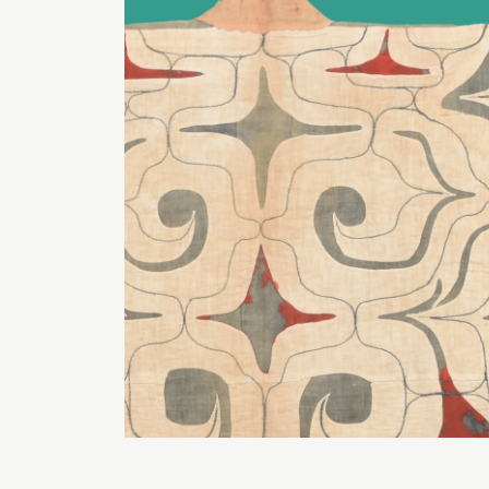
博物館実
生の皆さ
おうちミュージアム
調査・研究
刊行物
スタッフ
図書室
アイヌ文
収蔵資料