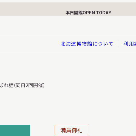
本日開館
OPEN TODAY
北海道博物館について
利用
展示
ぼれ話（同日2回開催）
企画展
イド
総合展示
ービス
クローズアップ展示
利用のお客さまへ
バーチャル北海道博物館
利用のお客さまへ
はくぶつかんであそぼう！子
満員御礼
どものページ