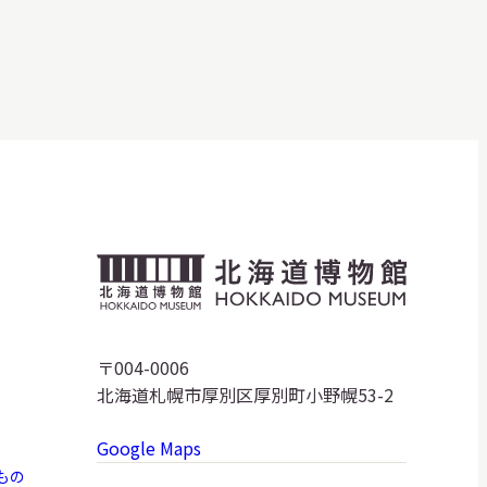
北
海
道
〒004-0006
北海道札幌市厚別区厚別町小野幌53-2
博
Google Maps
物
もの