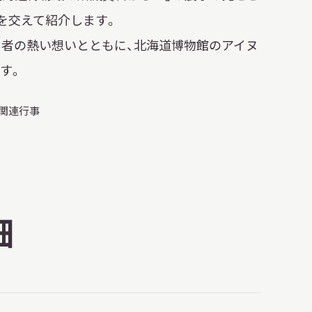
日本語
を交えて紹介します。
者の熱い想いとともに、北海道博物館のアイヌ
English
簡体中文
繁體中文
す。
」関連行事
한국어
РУССКИЙ
ไทย
A
文字サイズ
A
A
細
背景色設定
白
黒