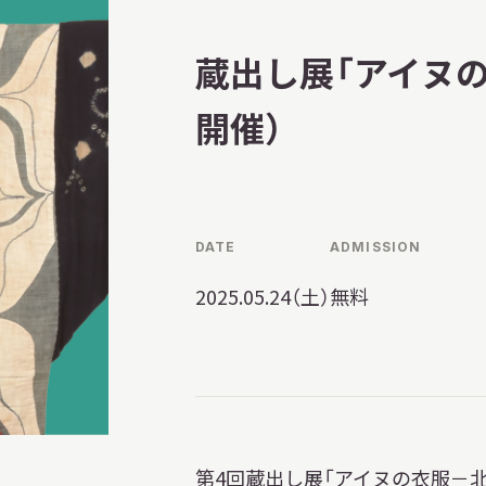
習を希望される学
まへ
蔵出し展「アイヌの
開催）
地域連携
DATE
ADMISSION
2025.05.24（土）
無料
化を学びたい方へ
のご利用
第4回蔵出し展「アイヌの衣服－