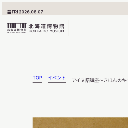
FRI 2026.08.07
北
海
道
北海道博物館について
利用案内
博
物
TOP
イベント
アイヌ語講座～きほんのキ～
北海道博物館のめざすもの
交通案内
館
北海道博物館の建築とみど
フロアガ
ロ
ころ
設備・サ
ゴ
愛称・ロゴマーク
学校でご
団体でご