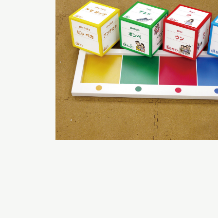
博物館実
生の皆さ
おうちミュージアム
調査・研究
刊行物
スタッフ
図書室
アイヌ文
収蔵資料