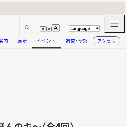
ナ
A
A
A
サ
ビ
イ
ゲ
案内
展示
イベント
調査・研究
アクセス
ト
ー
内
シ
検
ョ
索
ン
メ
本日開館
OPEN TODAY
ニ
ュ
ー
の
開
閉
2026.08.07
（金）
んのキ～（全4回）