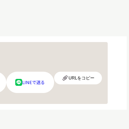
URL
URLをコピー
LINE
LINEで送る
ア
ロ
イ
ゴ
コ
ン