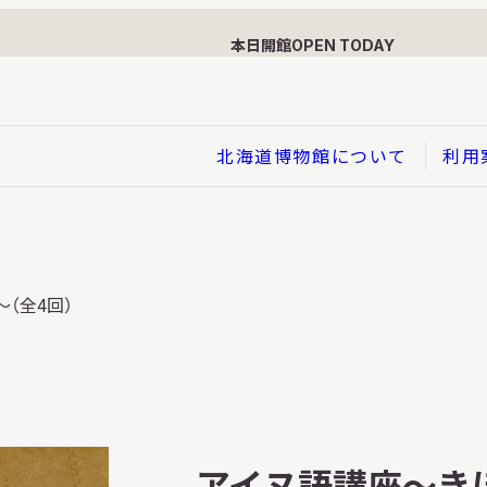
本日開館
OPEN TODAY
北海道博物館について
利用
展示
（全4回）
企画展
イド
総合展示
ービス
クローズアップ展示
利用のお客さまへ
バーチャル北海道博物館
利用のお客さまへ
はくぶつかんであそぼう！子
アイヌ語講座～きほ
どものページ