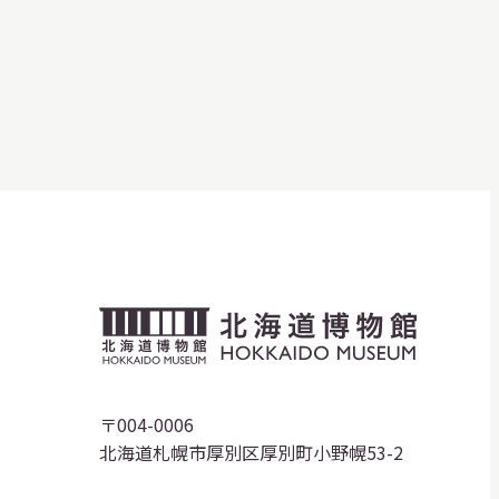
北
海
道
〒004-0006
北海道札幌市厚別区厚別町小野幌53-2
博