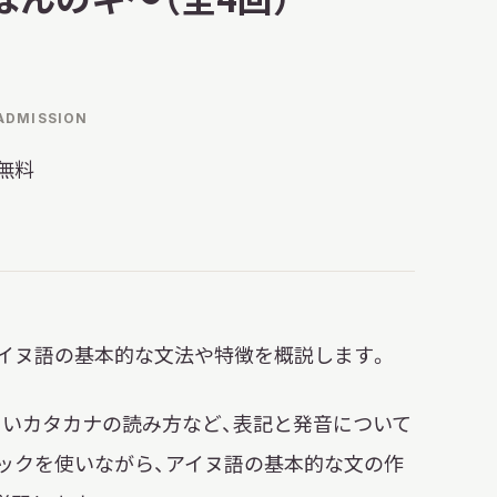
明日
開館日
OPEN
開館時間・料金
アクセス
ADMISSION
無料
サ
イ
ト
内
検
索
イヌ語の基本的な文法や特徴を概説します。
さいカタカナの読み方など、表記と発音について
ロックを使いながら、アイヌ語の基本的な文の作