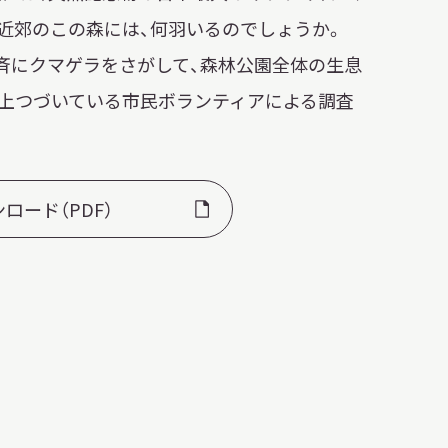
日本語
近郊のこの森には、何羽いるのでしょうか。
斉にクマゲラをさがして、森林公園全体の生息
English
簡体中文
繁體中文
以上つづいている市民ボランティアによる調査
한국어
РУССКИЙ
ไทย
ロード（PDF）
A
文字サイズ
A
A
背景色設定
白
黒