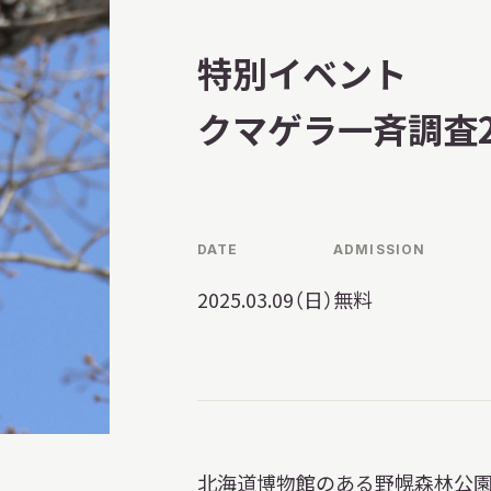
習を希望される学
まへ
特別イベント
クマゲラ一斉調査2
地域連携
DATE
ADMISSION
2025.03.09（日）
無料
化を学びたい方へ
のご利用
北海道博物館のある野幌森林公園