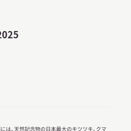
明日
開館日
OPEN
開館時間・料金
アクセス
025
サ
イ
ト
内
検
索
には、天然記念物の日本最大のキツツキ、クマ