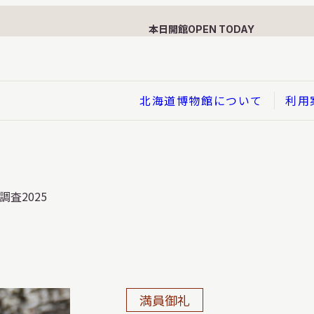
本日開館
OPEN TODAY
北海道博物館について
利用
展示
査2025
企画展
イド
総合展示
ービス
クローズアップ展示
利用のお客さまへ
バーチャル北海道博物館
利用のお客さまへ
はくぶつかんであそぼう！子
満員御礼
どものページ