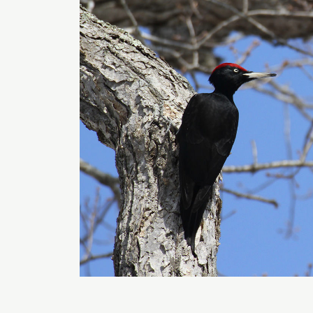
博物館実
生の皆さ
おうちミュージアム
調査・研究
刊行物
スタッフ
図書室
アイヌ文
収蔵資料