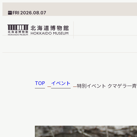
FRI 2026.08.07
北
海
道
北海道博物館について
利用案内
博
物
TOP
イベント
特別イベント クマゲラ一斉調
北海道博物館のめざすもの
交通案内
館
北海道博物館の建築とみど
フロアガ
ロ
ころ
設備・サ
ゴ
愛称・ロゴマーク
学校でご
団体でご