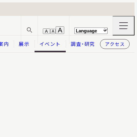
ナ
A
A
A
サ
ビ
イ
ゲ
案内
展示
イベント
調査・研究
アクセス
ト
ー
内
シ
検
ョ
索
ン
メ
本日開館
OPEN TODAY
ニ
ュ
ー
の
開
閉
2026.08.07
（金）