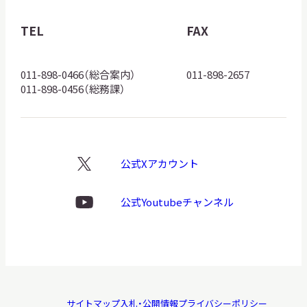
物
館
TEL
FAX
ロ
ゴ
011-898-0466（総合案内）
011-898-2657
011-898-0456（総務課）
公式Xアカウント
X
ロ
ゴ
公式Youtubeチャンネル
Youtube
ロ
ゴ
サイトマップ
入札・公開情報
プライバシーポリシー