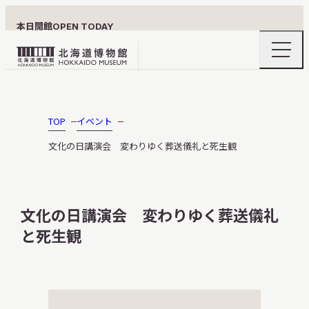
本日開館
OPEN TODAY
ナ
北
ビ
ゲ
海
ー
北海道博物館について
道
シ
ョ
博
TOP
イベント
ン
物
メ
文化の日講演会 変わりゆく葬送儀礼と死生観
ニ
館
利用案内
ュ
ロ
ー
の
ゴ
開
文化の日講演会 変わりゆく葬送儀礼
閉
と死生観
展示
おうちミュージアム