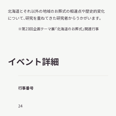
北海道とそれ以外の地域のお葬式の相違点や歴史的変化
について、研究を重ねてきた研究者からうかがいます。
第23回企画テーマ展「北海道のお葬式」関連行事
本日開館
OPEN TODAY
2026.08.08
（土）
イベント詳細
明日
開館日
OPEN
行事番号
アクセス
開館時間・料金
24