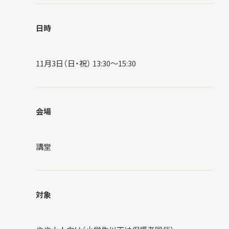
サ
イ
日時
ト
内
検
索
11月3日（日・祝） 13:30～15:30
サイトマップ
入札・公開情報
プライバシーポリシー
会場
X 公式アカウント
YouTube公式チャンネル
講堂
対象