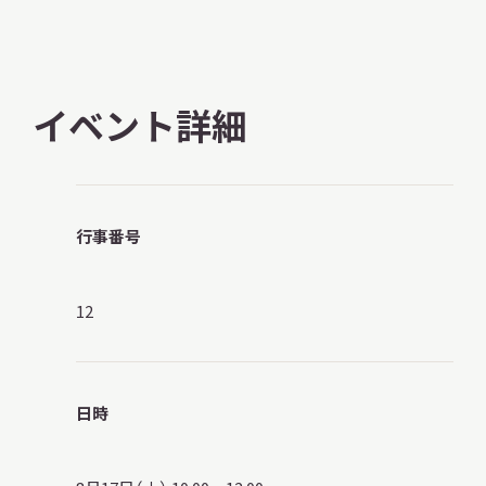
イベント詳細
本日開館
OPEN TODAY
2026.08.09
（日）
行事番号
12
明日
休館日
CLOSE
アクセス
日時
開館時間・料金