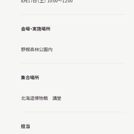
8月17日（土） 10:00〜12:00
サ
イ
ト
内
検
会場・実施場所
索
野幌森林公園内
サイトマップ
入札・公開情報
プライバシーポリシー
集合場所
X 公式アカウント
YouTube公式チャンネル
北海道博物館 講堂
担当