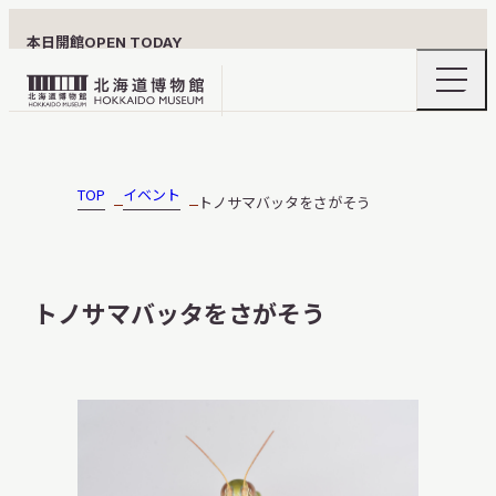
本日開館
OPEN TODAY
ナ
北
ビ
ゲ
海
ー
北海道博物館について
道
シ
ョ
博
TOP
イベント
トノサマバッタをさがそう
ン
物
メ
ニ
館
利用案内
ュ
ロ
ー
トノサマバッタをさがそう
の
ゴ
開
閉
展示
おうちミュージアム