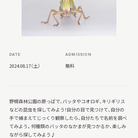
調査・研究
地域連携
DATE
ADMISSION
2024.08.17（土）
無料
イベント
野幌森林公園の原っぱで、バッタやコオロギ、キリギリス
お知らせ
などの昆虫を探してみよう！自分の目で見つけて、自分の
手で捕まえてじっくり観察したら、自分たちで名前を調べ
てみよう。何種類のバッタのなかまが見つかるか、楽しみ
もっと知りたい博物館のこと！
ながら探してみよう♪