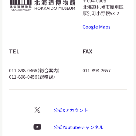
〒004-0006
北
北海道札幌市厚別区
海
厚別町小野幌53-2
道
Google Maps
博
物
館
TEL
FAX
ロ
ゴ
011-898-0466（総合案内）
011-898-2657
011-898-0456（総務課）
公式Xアカウント
X
ロ
ゴ
公式Youtubeチャンネル
Youtube
ロ