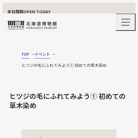
本日開館
OPEN TODAY
ナ
北
ビ
ゲ
海
ー
北海道博物館について
道
シ
ョ
博
TOP
イベント
ン
物
メ
ヒツジの毛にふれてみよう① 初めての草木染め
ニ
館
利用案内
ュ
ロ
ー
の
ゴ
開
ヒツジの毛にふれてみよう① 初めての
閉
草木染め
展示
おうちミュージアム