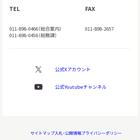
館
TEL
FAX
ロ
ゴ
011-898-0466（総合案内）
011-898-2657
011-898-0456（総務課）
公式Xアカウント
X
ロ
ゴ
公式Youtubeチャンネル
Youtube
ロ
ゴ
サイトマップ
入札・公開情報
プライバシーポリシー