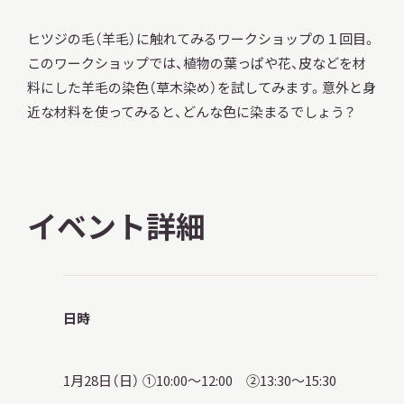
ヒツジの毛（羊毛）に触れてみるワークショップの１回目。
このワークショップでは、植物の葉っぱや花、皮などを材
料にした羊毛の染色（草木染め）を試してみます。意外と身
本日開館
OPEN TODAY
近な材料を使ってみると、どんな色に染まるでしょう？
2026.08.08
（土）
イベント詳細
明日
開館日
OPEN
日時
アクセス
開館時間・料金
1月28日（日） ①10:00～12:00 ②13:30～15:30