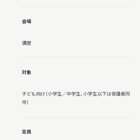
サ
イ
ト
会場
内
検
索
講堂
サイトマップ
入札・公開情報
プライバシーポリシー
対象
X 公式アカウント
YouTube公式チャンネル
子ども向け（小学生／中学生、小学生以下は保護者同
伴）
定員