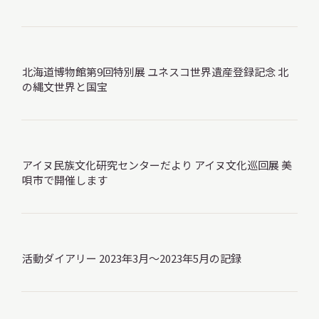
サ
イ
ト
内
検
北海道博物館第9回特別展 ユネスコ世界遺産登録記念 北
索
の縄文世界と国宝
サイトマップ
入札・公開情報
プライバシーポリシー
アイヌ民族文化研究センターだより アイヌ文化巡回展 美
唄市で開催します
X 公式アカウント
YouTube公式チャンネル
活動ダイアリー 2023年3月～2023年5月の記録