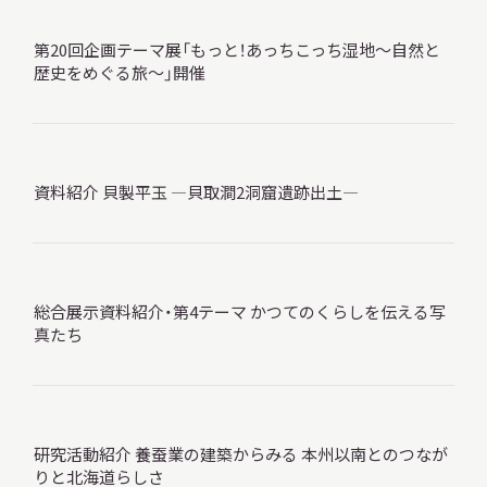
第20回企画テーマ展「もっと！あっちこっち湿地～自然と
歴史をめぐる旅～」開催
本日開館
OPEN TODAY
資料紹介 貝製平玉 ―貝取澗2洞窟遺跡出土―
2026.08.09
（日）
総合展示資料紹介・第4テーマ かつてのくらしを伝える写
明日
休館日
真たち
CLOSE
アクセス
開館時間・料金
研究活動紹介 養蚕業の建築からみる 本州以南とのつなが
りと北海道らしさ