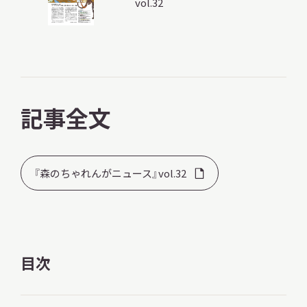
vol.32
調査・研究
記事全文
地域連携
『森のちゃれんがニュース』vol.32
イベント
お知らせ
目次
もっと知りたい博物館のこと！