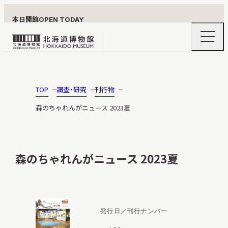
本日開館
OPEN TODAY
ナ
北
ビ
ゲ
海
ー
北海道博物館について
道
シ
ョ
博
TOP
調査・研究
刊行物
ン
物
メ
森のちゃれんがニュース 2023夏
ニ
館
利用案内
ュ
ロ
ー
の
ゴ
開
森のちゃれんがニュース 2023夏
閉
展示
発行日／刊行ナンバー
おうちミュージアム