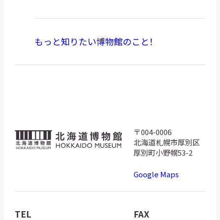
もっと知りたい博物館のこと！
〒004-0006
北
北海道札幌市厚別区
海
厚別町小野幌53-2
道
Google Maps
博
物
館
TEL
FAX