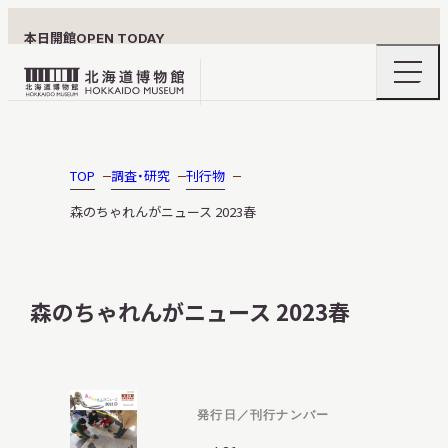
本日開館
OPEN TODAY
ナ
北
ビ
ゲ
海
ー
北海道博物館について
道
シ
ョ
博
TOP
調査・研究
刊行物
ン
物
メ
森のちゃれんがニュース 2023春
ニ
館
利用案内
ュ
ロ
ー
の
ゴ
開
森のちゃれんがニュース 2023春
閉
展示
発行日／刊行ナンバー
おうちミュージアム