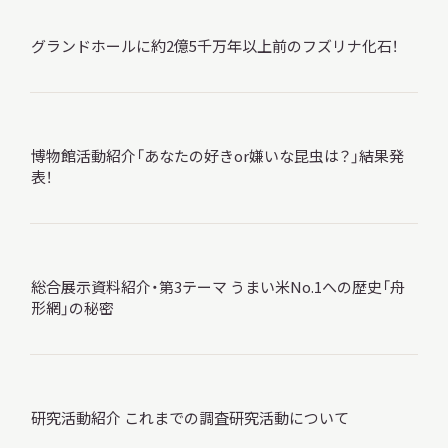
グランドホールに約2億5千万年以上前のフズリナ化石！
本日開館
OPEN TODAY
博物館活動紹介「あなたの好きor嫌いな昆虫は？」結果発
表！
2026.08.09
（日）
総合展示資料紹介・第3テーマ うまい米No.1への歴史「舟
明日
休館日
形網」の秘密
CLOSE
アクセス
開館時間・料金
研究活動紹介 これまでの調査研究活動について