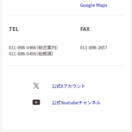
道
Google Maps
博
物
館
TEL
FAX
ロ
ゴ
011-898-0466（総合案内）
011-898-2657
011-898-0456（総務課）
公式Xアカウント
X
ロ
ゴ
公式Youtubeチャンネル
Youtube
ロ
ゴ