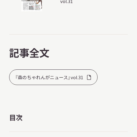
vol.31
調査・研究
記事全文
地域連携
『森のちゃれんがニュース』vol.31
イベント
お知らせ
目次
もっと知りたい博物館のこと！