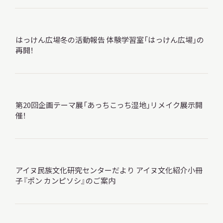
サ
イ
ト
内
はっけん広場冬の活動報告 体験学習室「はっけん広場」の
検
再開！
索
サイトマップ
入札・公開情報
プライバシーポリシー
第20回企画テーマ展「あっちこっち湿地」リメイク展示開
催！
X 公式アカウント
YouTube公式チャンネル
アイヌ民族文化研究センターだより アイヌ文化紹介小冊
子『ポン カンピソシ』のご案内