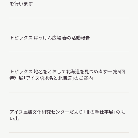
を行います
サ
イ
ト
内
検
索
トピックス はっけん広場 春の活動報告
サイトマップ
入札・公開情報
プライバシーポリシー
トピックス 地名をとおして北海道を見つめ直す─ 第5回
特別展「アイヌ語地名と北海道」のご案内
X 公式アカウント
YouTube公式チャンネル
アイヌ民族文化研究センターだより「北の手仕事展」の思
い出