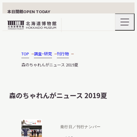
本日開館
OPEN TODAY
ナ
北
ビ
ゲ
海
ー
北海道博物館について
道
シ
ョ
博
TOP
調査・研究
刊行物
ン
物
メ
森のちゃれんがニュース 2019夏
ニ
館
利用案内
ュ
ロ
ー
の
ゴ
開
森のちゃれんがニュース 2019夏
閉
展示
発行日／刊行ナンバー
おうちミュージアム