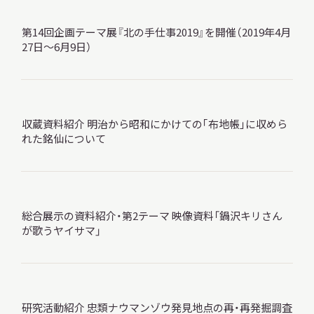
第14回企画テーマ展『北の手仕事2019』を開催（2019年4月
27日～6月9日）
本日開館
OPEN TODAY
収蔵資料紹介 明治から昭和にかけての｢布地帳｣に収めら
れた銘仙について
2026.08.07
（金）
明日
開館日
総合展示の資料紹介・第2テーマ 映像資料「鍋沢キリさん
OPEN
が歌うヤイサマ」
アクセス
開館時間・料金
研究活動紹介 忠類ナウマンゾウ発見地点の再・再発掘調査