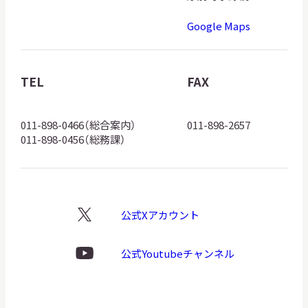
道
Google Maps
博
物
館
TEL
FAX
ロ
ゴ
011-898-0466（総合案内）
011-898-2657
011-898-0456（総務課）
公式Xアカウント
X
ロ
ゴ
公式Youtubeチャンネル
Youtube
ロ
ゴ