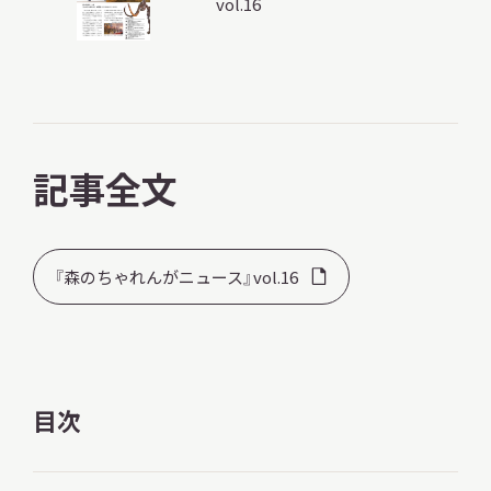
vol.16
調査・研究
記事全文
地域連携
『森のちゃれんがニュース』vol.16
イベント
お知らせ
目次
もっと知りたい博物館のこと！