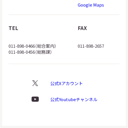
道
Google Maps
博
物
館
TEL
FAX
ロ
ゴ
011-898-0466（総合案内）
011-898-2657
011-898-0456（総務課）
公式Xアカウント
X
ロ
ゴ
公式Youtubeチャンネル
Youtube
ロ
ゴ