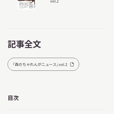
vol.2
調査・研究
記事全文
地域連携
『森のちゃれんがニュース』vol.2
イベント
お知らせ
目次
もっと知りたい博物館のこと！