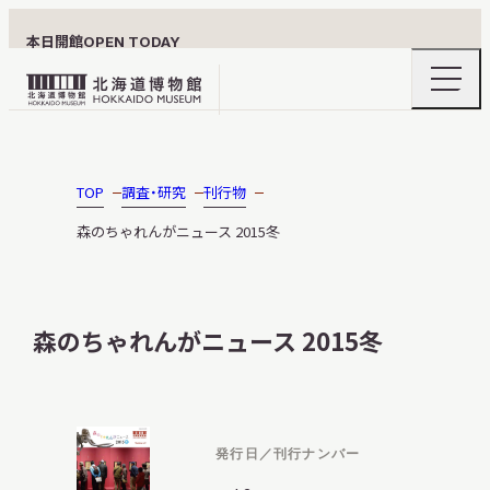
本日開館
OPEN TODAY
ナ
北
ビ
ゲ
海
ー
北海道博物館について
道
シ
ョ
博
TOP
調査・研究
刊行物
ン
物
メ
森のちゃれんがニュース 2015冬
ニ
館
利用案内
ュ
ロ
ー
の
ゴ
開
森のちゃれんがニュース 2015冬
閉
展示
発行日／刊行ナンバー
おうちミュージアム