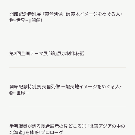
開館記念特別展 『夷酋列像 −蝦夷地イメージをめぐる人・
物・世界− 』開催！
本日開館
OPEN TODAY
第2回企画テーマ展「鶴」展示制作秘話
2026.08.11
（火・祝）
開館記念特別展 夷酋列像 －蝦夷地イメージをめぐる人・
明日
開館日
物・世界－
OPEN
アクセス
開館時間・料金
学芸職員が語る総合展示の見どころ① 「北東アジアの中の
北海道」を体感！プロローグ