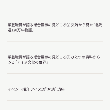
サ
イ
ト
内
検
学芸職員が語る総合展示の見どころ② 交流から見た「北海
索
道120万年物語」
サイトマップ
入札・公開情報
プライバシーポリシー
学芸職員が語る総合展示の見どころ③ ひとつの資料から
みる「アイヌ文化の世界」
X 公式アカウント
YouTube公式チャンネル
イベント紹介 アイヌ語“ 解読” 講座