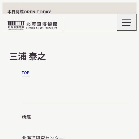
本日開館
OPEN TODAY
ナ
北
ビ
ゲ
海
ー
北海道博物館について
道
シ
三浦 泰之
ョ
博
ン
物
メ
ニ
館
TOP
利用案内
ュ
ロ
ー
の
ゴ
開
閉
展示
所属
おうちミュージアム
北海道研究センター