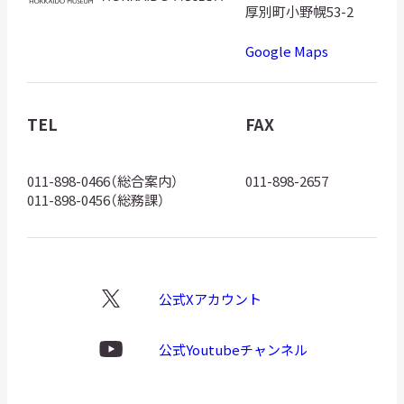
海
厚別町小野幌53-2
道
Google Maps
博
物
館
TEL
FAX
ロ
ゴ
011-898-0466（総合案内）
011-898-2657
011-898-0456（総務課）
公式Xアカウント
X
ロ
ゴ
公式Youtubeチャンネル
Youtube
ロ
ゴ