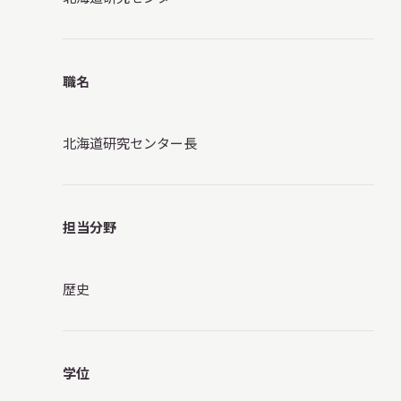
調査・研究
職名
北海道研究センター長
地域連携
担当分野
イベント
歴史
お知らせ
学位
もっと知りたい博物館のこと！