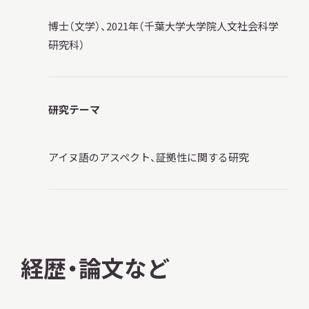
博士（文学）、2021年（千葉大学大学院人文社会科学
研究科）
本日開館
OPEN TODAY
研究テーマ
2026.08.07
（金）
アイヌ語のアスペクト、証拠性に関する研究
明日
開館日
OPEN
経歴・論文など
アクセス
開館時間・料金