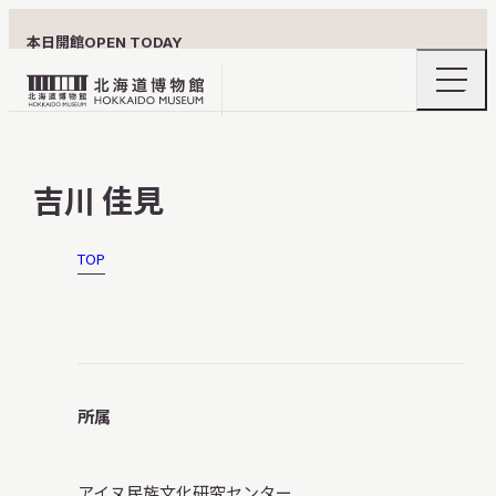
本日開館
OPEN TODAY
ナ
北
ビ
ゲ
海
ー
北海道博物館について
道
シ
吉川 佳見
ョ
博
ン
物
メ
ニ
館
TOP
利用案内
ュ
ロ
ー
の
ゴ
開
閉
展示
所属
おうちミュージアム
アイヌ民族文化研究センター