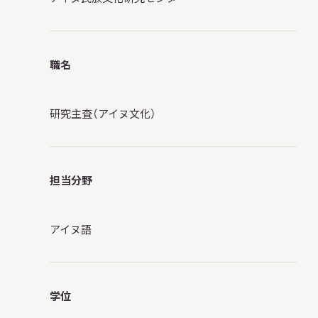
調査・研究
職名
研究主査（アイヌ文化）
地域連携
担当分野
イベント
アイヌ語
お知らせ
学位
もっと知りたい博物館のこと！