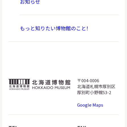
お知らせ
もっと知りたい博物館のこと！
〒004-0006
北
北海道札幌市厚別区
海
厚別町小野幌53-2
道
Google Maps
博
物
館