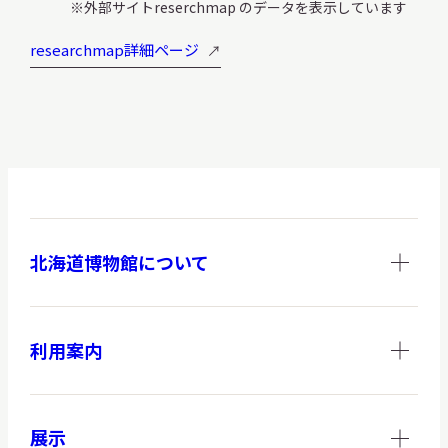
外部サイトreserchmap のデータを表示しています
サ
イ
researchmap詳細ページ
ト
内
検
索
サイトマップ
入札・公開情報
プライバシーポリシー
北海道博物館について
X 公式アカウント
YouTube公式チャンネル
利用案内
展示