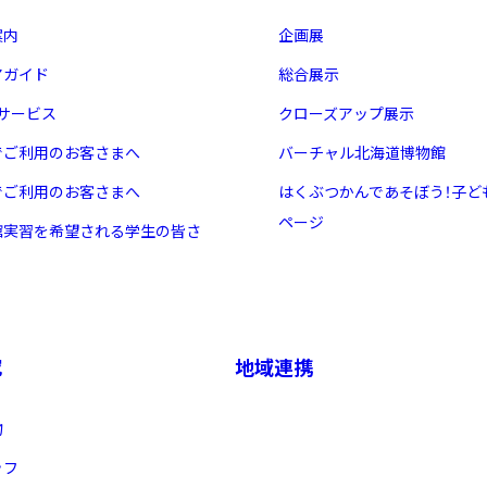
案内
企画展
アガイド
総合展示
・サービス
クローズアップ展示
でご利用のお客さまへ
バーチャル北海道博物館
でご利用のお客さまへ
はくぶつかんであそぼう！子ど
ページ
館実習を希望される学生の皆さ
究
地域連携
物
ッフ