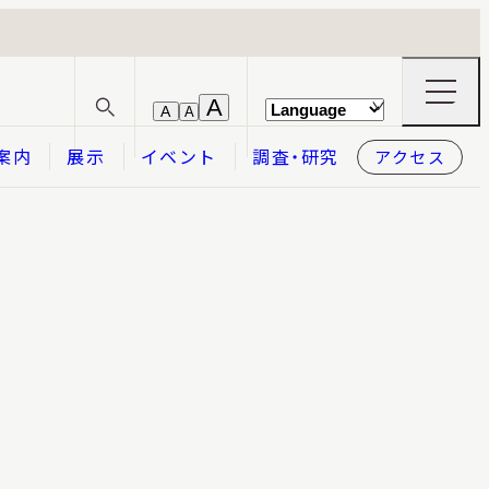
ナ
A
A
A
サ
ビ
イ
ゲ
案内
展示
イベント
調査・研究
アクセス
ト
ー
内
シ
検
ョ
索
ン
メ
本日開館
OPEN TODAY
ニ
ュ
ー
の
開
閉
2026.08.07
（金）