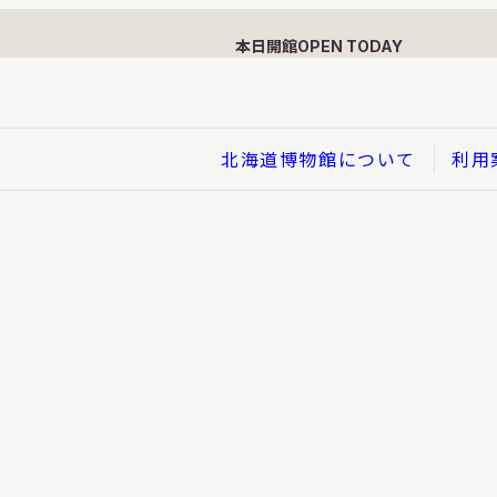
本日開館
OPEN TODAY
北海道博物館について
利用
展示
企画展
イド
総合展示
ービス
クローズアップ展示
利用のお客さまへ
バーチャル北海道博物館
利用のお客さまへ
はくぶつかんであそぼう！子
どものページ