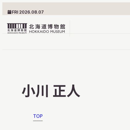
FRI 2026.08.07
北
海
道
北海道博物館について
利用案内
博
物
北海道博物館のめざすもの
交通案内
小川 正人
館
北海道博物館の建築とみど
フロアガ
ロ
ころ
設備・サ
ゴ
愛称・ロゴマーク
学校でご
TOP
団体でご