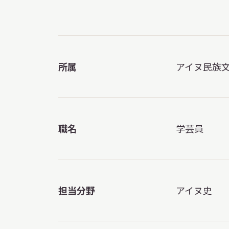
博物館実
生の皆さ
所属
アイヌ民族
おうちミュージアム
調査・研究
職名
学芸員
刊行物
スタッフ
図書室
アイヌ文
担当分野
アイヌ史
収蔵資料