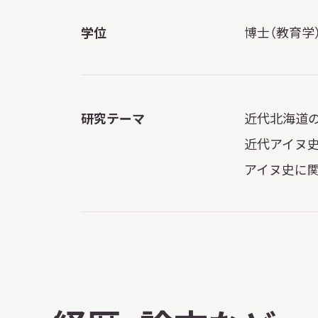
学位
博士（教育学）
イベント
お知らせ
研究テーマ
近代北海道
近代アイヌ
もっと知りたい博物館のこと！
アイヌ史に
サイトマップ
入札・公開情報
プライバシーポリシ