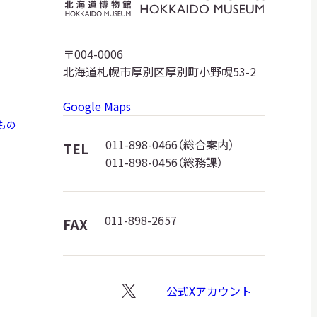
海
道
〒004-0006
北海道札幌市厚別区厚別町小野幌53-2
博
Google Maps
物
もの
館
011-898-0466（総合案内）
TEL
011-898-0456（総務課）
ロ
ゴ
011-898-2657
FAX
公式Xアカウント
X