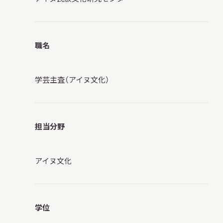
調査・研究
職名
学芸主査（アイヌ文化）
地域連携
担当分野
イベント
アイヌ文化
お知らせ
学位
もっと知りたい博物館のこと！