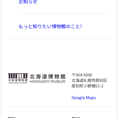
お知らせ
もっと知りたい博物館のこと！
〒004-0006
北
北海道札幌市厚別区
海
厚別町小野幌53-2
道
Google Maps
博
物
館