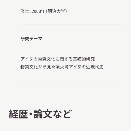
修士、2008年（明治大学）
本日休館
CLOSE TODAY
研究テーマ
アイヌの物質文化に関する基礎的研究
2026.08.10
（月）
物質文化から見た噴火湾アイヌの近現代史
明日
開館日
OPEN
経歴・論文など
アクセス
開館時間・料金