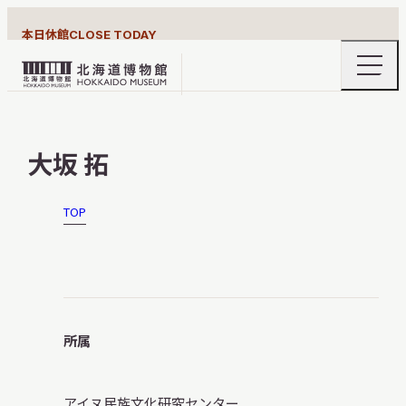
本日休館
CLOSE TODAY
ナ
北
ビ
ゲ
海
ー
北海道博物館について
道
シ
大坂 拓
ョ
博
ン
物
メ
ニ
館
TOP
利用案内
ュ
ロ
ー
の
ゴ
開
閉
展示
所属
おうちミュージアム
アイヌ民族文化研究センター