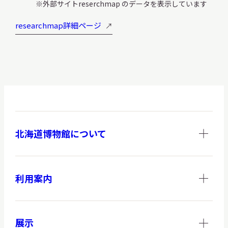
外部サイトreserchmap のデータを表示しています
サ
イ
researchmap詳細ページ
ト
内
検
索
サイトマップ
入札・公開情報
プライバシーポリシー
北海道博物館について
X 公式アカウント
YouTube公式チャンネル
利用案内
展示