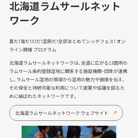
北海道ラムサールネット
ワーク
調査・研究
夏だ！海だ！川だ！湿原だ！全部まとめてシッチフェス！ オン
ライン開催 プログラム
地域連携
北海道ラムサールネットワークは、全道に広がる13箇所の
ラムサール条約登録湿地に関係する施設機関・団体が連携
し、ラムサール湿地の現場から湿地の魅力や価値を伝え、
イベント
その保全と持続可能な利用について提案や協議を図るた
めに結ばれたネットワークです。
お知らせ
北海道ラムサールネットワーク ウェブサイト
もっと知りたい博物館のこと！