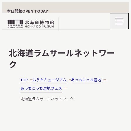
本日開館
OPEN TODAY
ナ
北
ビ
ゲ
海
ー
北海道博物館について
道
シ
北海道ラムサールネットワー
ョ
博
ン
物
ク
メ
ニ
館
利用案内
ュ
ロ
ー
TOP
おうちミュージアム
あっちこっち湿地
の
ゴ
開
あっちこっち湿地フェス
閉
北海道ラムサールネットワーク
展示
おうちミュージアム