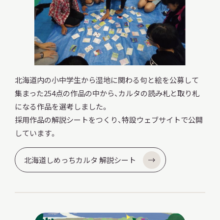
本日開館
OPEN TODAY
北海道内の小中学生から湿地に関わる句と絵を公募して
集まった254点の作品の中から、カルタの読み札と取り札
2026.08.09
（日）
になる作品を選考しました。
採用作品の解説シートをつくり、特設ウェブサイトで公開
しています。
明日
休館日
CLOSE
北海道しめっちカルタ 解説シート
アクセス
開館時間・料金