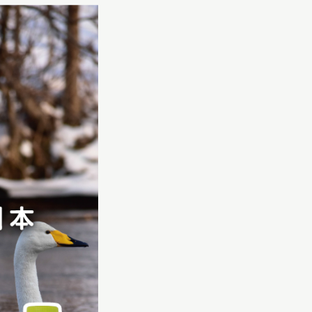
日本語
English
簡体中文
繁體中文
한국어
РУССКИЙ
ไทย
A
文字サイズ
A
A
背景色設定
白
黒