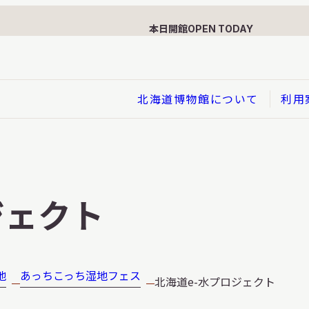
本日開館
OPEN TODAY
北海道博物館について
利用
展示
企画展
ジェクト
イド
総合展示
ービス
クローズアップ展示
利用のお客さまへ
バーチャル北海道博物館
地
あっちこっち湿地フェス
北海道e-水プロジェクト
利用のお客さまへ
はくぶつかんであそぼう！子
どものページ