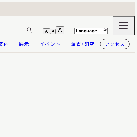
ナ
A
A
A
サ
ビ
イ
ゲ
案内
展示
イベント
調査・研究
アクセス
ト
ー
内
シ
検
ョ
索
ン
メ
本日開館
OPEN TODAY
ニ
ュ
ー
の
開
閉
2026.08.08
（土）