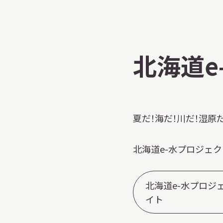
博物館実
生の皆さ
北海道e
おうちミュージアム
調査・研究
夏だ！海だ！川だ！湿原
刊行物
スタッフ
北海道e-水プロジェ
図書室
アイヌ文
北海道e-水プロジ
収蔵資料
イト