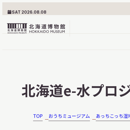
SAT 2026.08.08
北
海
道
北海道博物館について
利用案内
博
物
北海道博物館のめざすもの
交通案内
北海道e-水プロ
館
北海道博物館の建築とみど
フロアガ
ロ
ころ
設備・サ
ゴ
愛称・ロゴマーク
学校でご
TOP
おうちミュージアム
あっちこっち湿
団体でご