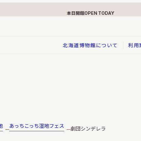
本日開館
OPEN TODAY
北海道博物館について
利用
展示
企画展
イド
総合展示
ービス
クローズアップ展示
利用のお客さまへ
バーチャル北海道博物館
地
あっちこっち湿地フェス
劇団シンデレラ
利用のお客さまへ
はくぶつかんであそぼう！子
どものページ