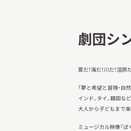
博物館実
生の皆さ
劇団シ
おうちミュージアム
調査・研究
夏だ！海だ！川だ！湿原
刊行物
スタッフ
「夢と希望と冒険・自
図書室
インド、タイ、韓国など
アイヌ文
大人から子どもまで楽
収蔵資料
ミュージカル映像「ぼく