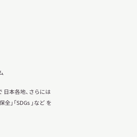
明日
開館日
OPEN
開館時間・料金
アクセス
サ
イ
ト
ム
内
検
索
で 日本各地、さらには
「SDGs 」など を