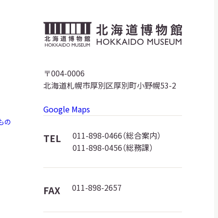
北
海
道
〒004-0006
北海道札幌市厚別区厚別町小野幌53-2
博
Google Maps
物
もの
館
011-898-0466（総合案内）
TEL
011-898-0456（総務課）
ロ
ゴ
011-898-2657
FAX