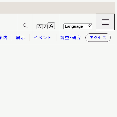
ナ
A
A
A
サ
ビ
イ
ゲ
案内
展示
イベント
調査・研究
アクセス
ト
ー
内
シ
検
ョ
索
ン
メ
本日開館
OPEN TODAY
ニ
ュ
ー
の
開
閉
2026.08.07
（金）