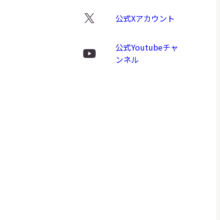
公式Xアカウント
X
ロ
公式Youtubeチャ
ゴ
Youtube
ンネル
ロ
ゴ