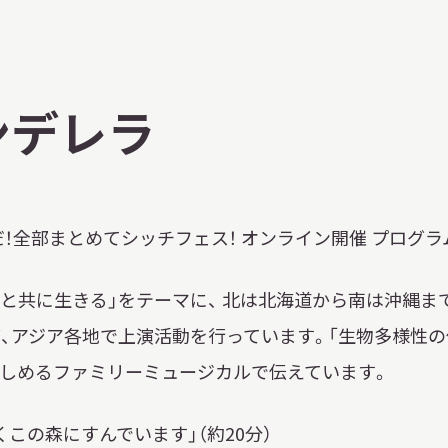
習を希望される学
まへ
ンデレラ
地域連携
だ！全部まとめてシッチフェス！ オンライン開催 プログラ
然と共に生きる」をテーマに、 北は北海道から南は沖縄ま
、アジア各地で上演活動を行っています。「生物多様性の保全」
化を学びたい方へ
しめるファミリーミュージカルで伝えています。
のご利用
この森にすんでいます」（約20分）