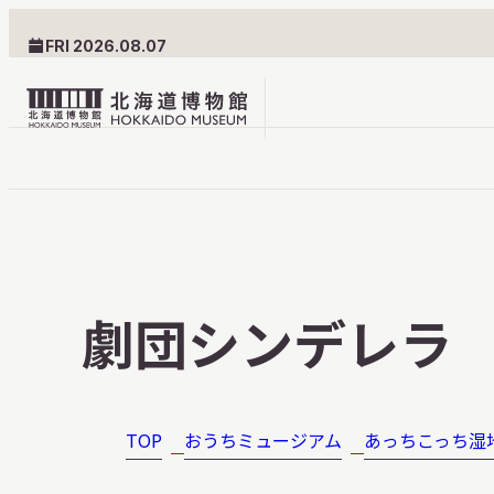
FRI 2026.08.07
北
海
道
北海道博物館について
利用案内
博
物
北海道博物館のめざすもの
交通案内
劇団シンデレラ
館
北海道博物館の建築とみど
フロアガ
ロ
ころ
設備・サ
ゴ
愛称・ロゴマーク
学校でご
TOP
おうちミュージアム
あっちこっち湿
団体でご