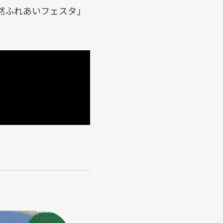
日本語
然ふれあいフェスタ」
English
簡体中文
繁體中文
한국어
РУССКИЙ
ไทย
A
文字サイズ
A
A
背景色設定
白
黒