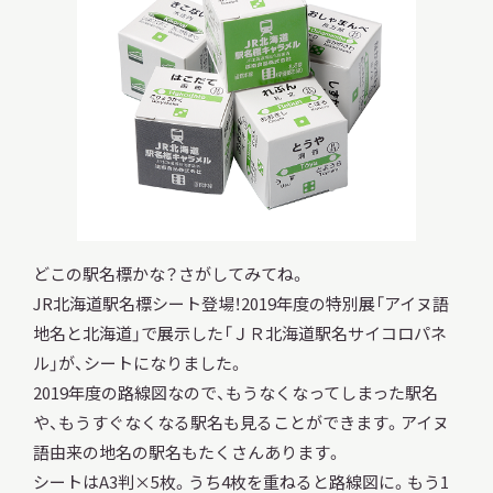
調査・研究
地域連携
どこの駅名標かな？さがしてみてね。
イベント
JR北海道駅名標シート登場！2019年度の特別展「アイヌ語
地名と北海道」で展示した「ＪＲ北海道駅名サイコロパネ
ル」が、シートになりました。
お知らせ
2019年度の路線図なので、もうなくなってしまった駅名
や、もうすぐなくなる駅名も見ることができます。アイヌ
語由来の地名の駅名もたくさんあります。
もっと知りたい博物館のこと！
シートはA3判×5枚。うち4枚を重ねると路線図に。もう1