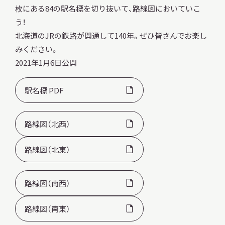
枚にある84の駅名標を切り抜いて、路線図においていこ
う！
北海道のJRの鉄路が開通して140年。ぜひ皆さんでお楽し
みください。
本日開館
OPEN TODAY
2021年1月6日公開
駅名標 PDF
2026.08.09
（日）
路線図（北西）
路線図（北東）
明日
休館日
CLOSE
路線図（南西）
アクセス
開館時間・料金
路線図（南東）