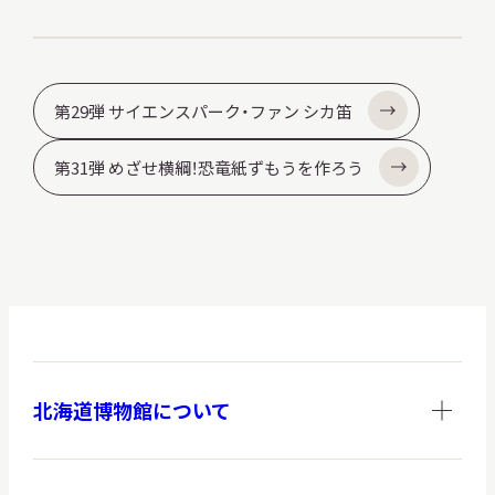
サ
イ
ト
内
検
第29弾 サイエンスパーク・ファン シカ笛
索
第31弾 めざせ横綱！恐竜紙ずもうを作ろう
サイトマップ
入札・公開情報
プライバシーポリシー
X 公式アカウント
YouTube公式チャンネル
北海道博物館について