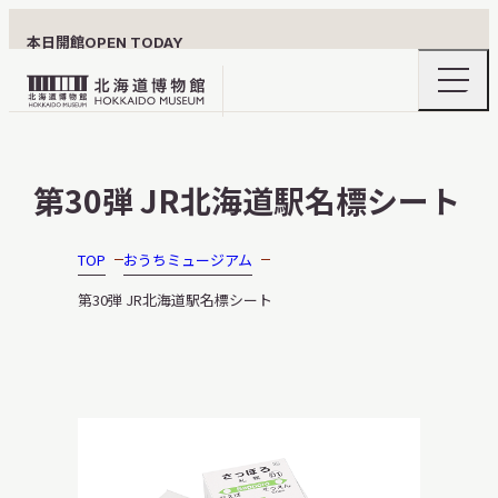
本日開館
OPEN TODAY
ナ
北
ビ
ゲ
海
ー
北海道博物館について
道
シ
第30弾 JR北海道駅名標シート
ョ
博
ン
物
メ
ニ
館
TOP
おうちミュージアム
利用案内
ュ
ロ
ー
第30弾 JR北海道駅名標シート
の
ゴ
開
閉
展示
おうちミュージアム