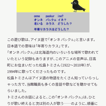
調査・研究
この遊び歌は、アイヌ語で「オンネ パ
ク
」と言います。
シ
ル
地域連携
日本語での意味は「年寄りカラス」です。
「オンネ パ
ク
」は北海道内のいろいろな場所で歌われて
シ
ル
いたという記録もありますが、このアニメの音声は、日高
町にお住まいだった松島トミさん（1922～2010年）が、
イベント
1994年に歌ってくださったものです。
松島トミさんはアイヌ語の物語をたくさん知っていらっし
お知らせ
ゃった方で、当館職員も多くの昔話や歌などを聴かせても
らいました。
トミさんのお話によると、この「オンネ パ
ク
」は、ひと
シ
ル
もっと知りたい博物館のこと！
りが歌い終えると次は別の人が歌う……のように、順番に