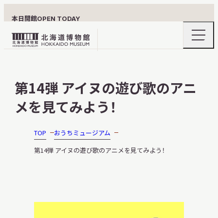
本日開館
OPEN TODAY
ナ
北
ビ
ゲ
海
ー
北海道博物館について
道
シ
第14弾 アイヌの遊び歌のアニ
ョ
博
ン
物
メを見てみよう！
メ
ニ
館
利用案内
ュ
ロ
ー
TOP
おうちミュージアム
の
ゴ
開
第14弾 アイヌの遊び歌のアニメを見てみよう！
閉
展示
おうちミュージアム