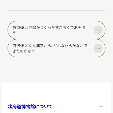
サ
イ
ト
内
検
第13弾 武四郎がつくったすごろくであそぼ
索
う！
第15弾 どんな漢字から、どんなひらがながで
きたのかな？
サイトマップ
入札・公開情報
プライバシーポリシー
X 公式アカウント
YouTube公式チャンネル
北海道博物館について