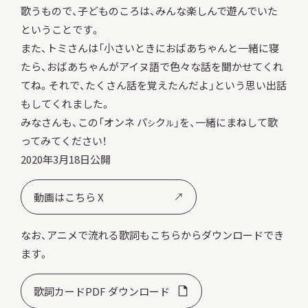
歌うもので、子どものころは、みんな楽しんで遊んでいた
ということです。
また、トミさんは「小さいときにおばあちゃんと一緒に寝
たら、おばあちゃんがアイヌ語で色々な話を聞かせてくれ
本日開館
OPEN TODAY
てね。それで、たくさん話を覚えたんだよ」という思い出話
もしてくれました。
みなさんも、この「オンネ パ
ク
」を、一緒にまねして歌
シ
ル
ってみてください！
2026.08.07
（金）
2020年3月18日公開
動画はこちら X
明日
開館日
OPEN
なお、アニメで流れる歌詞もこちらからダウンロードでき
ます。
アクセス
開館時間・料金
歌詞カードPDF ダウンロード