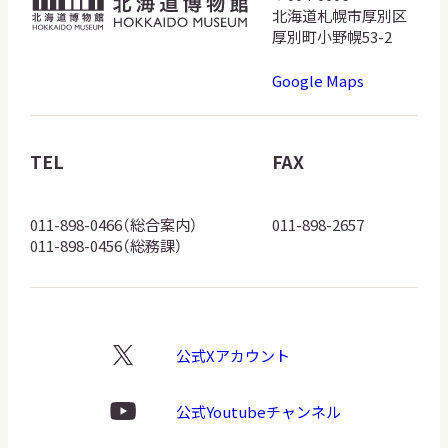
北
北海道札幌市厚別区
海
厚別町小野幌53-2
道
Google Maps
博
物
館
TEL
FAX
ロ
ゴ
011-898-0466（総合案内）
011-898-2657
011-898-0456（総務課）
公式Xアカウント
X
ロ
ゴ
公式Youtubeチャンネル
Youtube
ロ