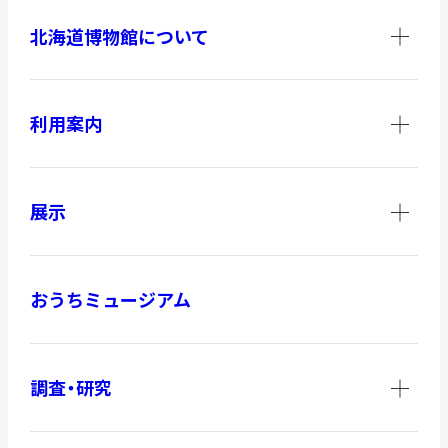
サ
北海道博物館について
イ
ト
内
検
索
利用案内
サイトマップ
入札・公開情報
プライバシーポリシー
展示
X 公式アカウント
YouTube公式チャンネル
おうちミュージアム
調査・研究