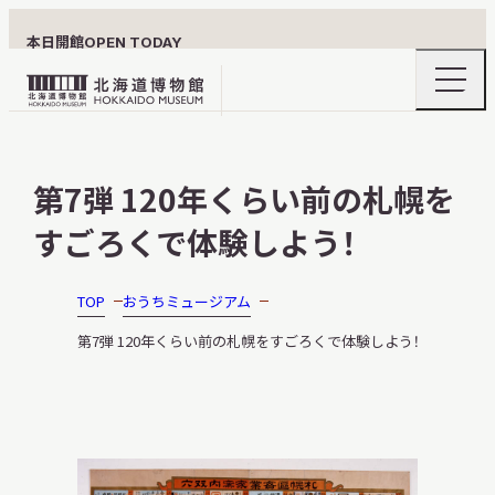
本日開館
OPEN TODAY
ナ
北
ビ
ゲ
海
ー
北海道博物館について
道
シ
第7弾 120年くらい前の札幌を
ョ
博
ン
物
すごろくで体験しよう！
メ
ニ
館
利用案内
ュ
ロ
ー
TOP
おうちミュージアム
の
ゴ
開
第7弾 120年くらい前の札幌をすごろくで体験しよう！
閉
展示
おうちミュージアム