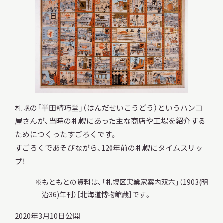
調査・研究
地域連携
札幌の「半田精巧堂」（はんだせいこうどう）というハンコ
屋さんが、当時の札幌にあった主な商店や工場を紹介する
ためにつくったすごろくです。
イベント
すごろくであそびながら、120年前の札幌にタイムスリッ
プ！
お知らせ
もともとの資料は、「札幌区実業家案内双六」（1903(明
治36)年刊）［北海道博物館蔵］です。
もっと知りたい博物館のこと！
2020年3月10日公開