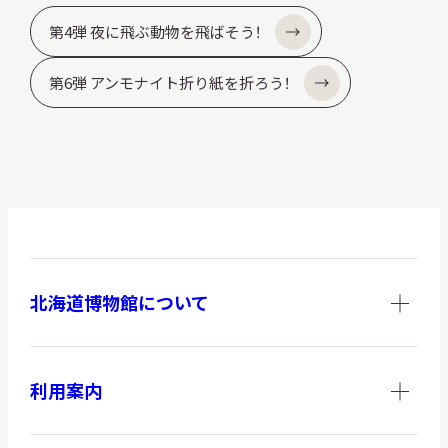
サ
第4弾 夜に飛ぶ動物を飛ばそう！
イ
ト
内
第6弾 アンモナイト折り紙を折ろう！
検
索
サイトマップ
入札・公開情報
プライバシーポリシー
X 公式アカウント
YouTube公式チャンネル
北海道博物館について
利用案内