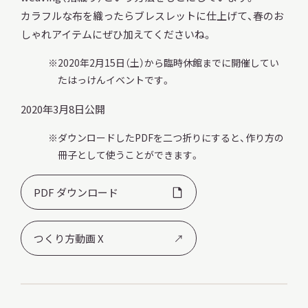
カラフルな布を織ったらブレスレットに仕上げて、春のお
しゃれアイテムにぜひ加えてくださいね。
2020年2月15日（土）から臨時休館までに開催してい
たはっけんイベントです。
本日開館
OPEN TODAY
2020年3月8日公開
ダウンロードしたPDFを二つ折りにすると、作り方の
2026.08.07
（金）
冊子として使うことができます。
PDF ダウンロード
明日
開館日
OPEN
つくり方動画 X
アクセス
開館時間・料金