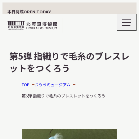
本日開館
OPEN TODAY
ナ
北
ビ
ゲ
海
ー
北海道博物館について
道
シ
第5弾 指織りで毛糸のブレスレ
ョ
博
ン
物
ットをつくろう
メ
ニ
館
利用案内
ュ
ロ
ー
TOP
おうちミュージアム
の
ゴ
開
第5弾 指織りで毛糸のブレスレットをつくろう
閉
展示
おうちミュージアム