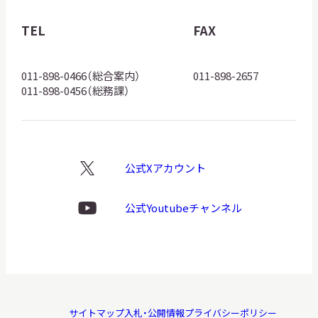
物
館
TEL
FAX
ロ
ゴ
011-898-0466（総合案内）
011-898-2657
011-898-0456（総務課）
公式Xアカウント
X
ロ
ゴ
公式Youtubeチャンネル
Youtube
ロ
ゴ
サイトマップ
入札・公開情報
プライバシーポリシー