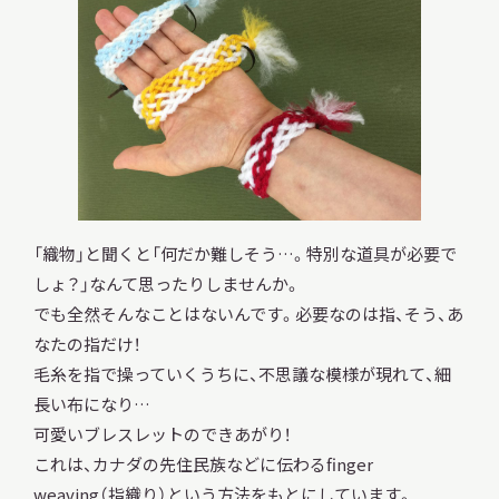
調査・研究
地域連携
「織物」と聞くと「何だか難しそう…。特別な道具が必要で
しょ？」なんて思ったりしませんか。
イベント
でも全然そんなことはないんです。必要なのは指、そう、あ
なたの指だけ！
毛糸を指で操っていくうちに、不思議な模様が現れて、細
お知らせ
長い布になり…
可愛いブレスレットのできあがり！
これは、カナダの先住民族などに伝わるfinger
もっと知りたい博物館のこと！
weaving（指織り）という方法をもとにしています。