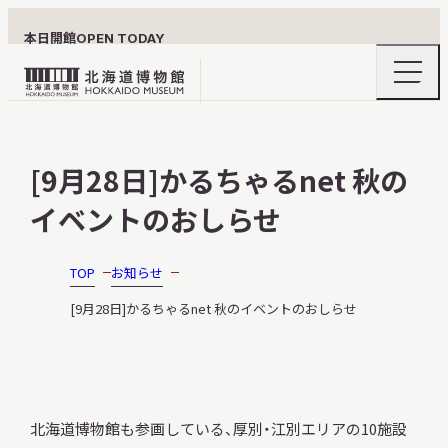
本日開館
OPEN TODAY
ナ
北
ビ
ゲ
海
ー
北海道博物館について
道
シ
[9月28日]かるちゃるnet 秋の
ョ
博
ン
物
イベントのおしらせ
メ
ニ
館
利用案内
ュ
ロ
ー
TOP
お知らせ
の
ゴ
開
[9月28日]かるちゃるnet 秋のイベントのおしらせ
閉
展示
北海道博物館も参画している、厚別・江別エリアの10施設
おうちミュージアム