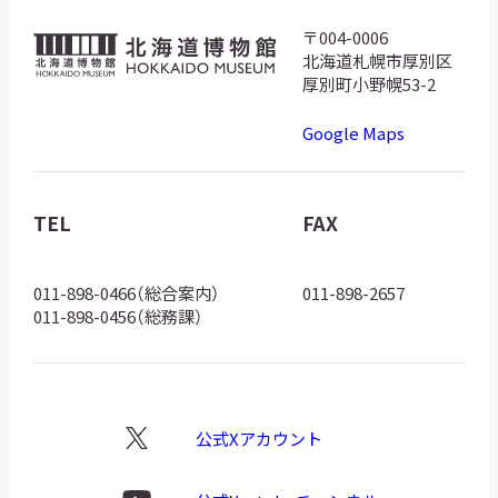
〒004-0006
北
北海道札幌市厚別区
海
厚別町小野幌53-2
道
Google Maps
博
物
館
TEL
FAX
ロ
ゴ
011-898-0466（総合案内）
011-898-2657
011-898-0456（総務課）
公式Xアカウント
X
ロ