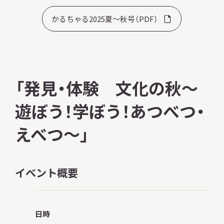
かるちゃる2025夏～秋号（PDF）
本日開館
OPEN TODAY
「発見・体験 文化の秋～
遊ぼう！学ぼう！あつべつ・
2026.08.09
（日）
えべつ～」
明日
休館日
CLOSE
イベント概要
アクセス
開館時間・料金
日時