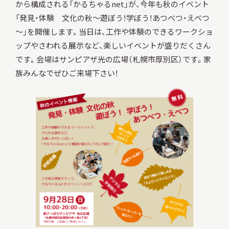
から構成される「かるちゃるnet」が、今年も秋のイベント
「発見・体験 文化の秋～遊ぼう！学ぼう！あつべつ・えべつ
～」を開催します。当日は、工作や体験のできるワークショ
調査・研究
ップやさわれる展示など、楽しいイベントが盛りだくさん
です。会場はサンピアザ光の広場（札幌市厚別区）です。家
族みんなでぜひご来場下さい！
地域連携
イベント
お知らせ
もっと知りたい博物館のこと！