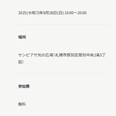
サ
イ
2025(令和7)年9月28日(日) 10:00～20:00
ト
内
検
索
場所
サイトマップ
入札・公開情報
プライバシーポリシー
サンピアザ光の広場（札幌市厚別区厚別中央2条5丁
目）
X 公式アカウント
YouTube公式チャンネル
参加費
無料