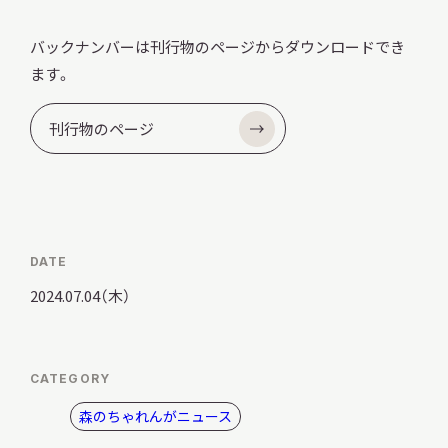
サ
イ
バックナンバーは刊行物のページからダウンロードでき
ト
ます。
内
検
索
刊行物のページ
サイトマップ
入札・公開情報
プライバシーポリシー
DATE
X 公式アカウント
YouTube公式チャンネル
2024.07.04（木）
CATEGORY
森のちゃれんがニュース