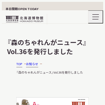
本日開館
OPEN TODAY
ナ
北
ビ
ゲ
海
ー
北海道博物館について
道
シ
『森のちゃれんがニュース』
ョ
博
ン
物
Vol.36を発行しました
メ
ニ
館
利用案内
ュ
ロ
ー
TOP
お知らせ
の
ゴ
開
『森のちゃれんがニュース』Vol.36を発行しました
閉
展示
おうちミュージアム