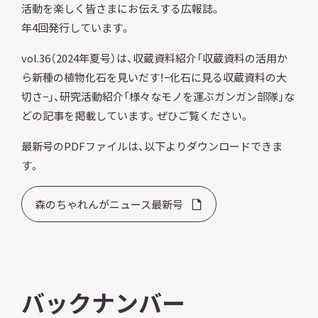
活動を楽しく皆さまにお伝えする広報誌。
年4回発行しています。
vol.36（2024年夏号）は、収蔵資料紹介「収蔵資料の活用か
ら新種の植物化石を見いだす！−化石に見る収蔵資料の大
本日開館
OPEN TODAY
切さ−」、研究活動紹介「様々なモノを運ぶガンガン部隊」な
どの記事を掲載しています。ぜひご覧ください。
最新号のPDFファイルは、以下よりダウンロードできま
2026.08.09
（日）
す。
森のちゃれんがニュース最新号
明日
休館日
CLOSE
アクセス
開館時間・料金
バックナンバー