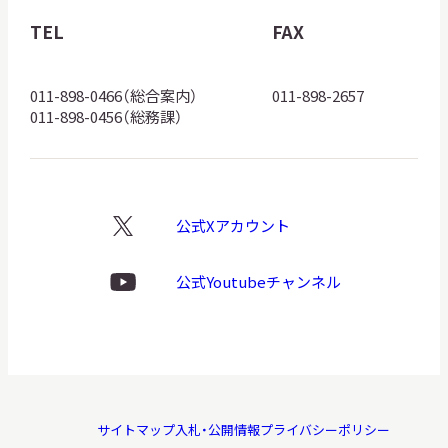
館
TEL
FAX
ロ
ゴ
011-898-0466（総合案内）
011-898-2657
011-898-0456（総務課）
公式Xアカウント
X
ロ
ゴ
公式Youtubeチャンネル
Youtube
ロ
ゴ
サイトマップ
入札・公開情報
プライバシーポリシー