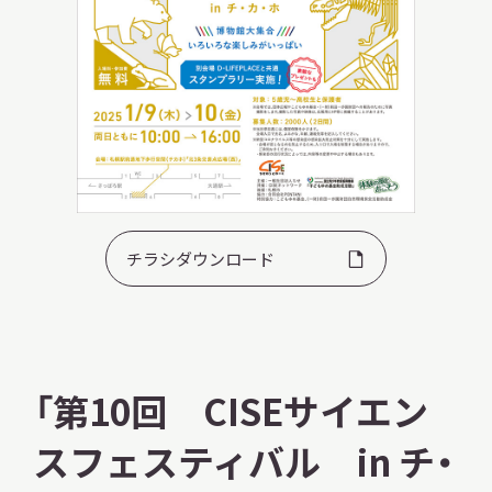
本日開館
OPEN TODAY
2026.08.09
（日）
チラシダウンロード
明日
休館日
CLOSE
「第10回 CISEサイエン
アクセス
開館時間・料金
スフェスティバル in チ・