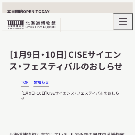
本日開館
OPEN TODAY
ナ
北
ビ
ゲ
海
ー
北海道博物館について
道
シ
［1月9日・10日］CISEサイエン
ョ
博
ン
物
ス・フェスティバルのおしらせ
メ
ニ
館
利用案内
ュ
ロ
ー
TOP
お知らせ
の
ゴ
開
［1月9日・10日］CISEサイエンス・フェスティバルのおしら
閉
せ
展示
おうちミュージアム
北海道博物館も参加している、札幌近郊の自然史系博物館