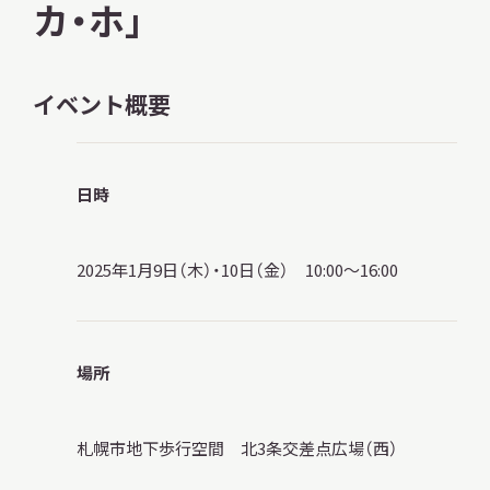
カ・ホ」
サ
イ
ト
内
イベント概要
検
索
日時
サイトマップ
入札・公開情報
プライバシーポリシー
2025年1月9日（木）・10日（金） 10:00～16:00
X 公式アカウント
YouTube公式チャンネル
場所
札幌市地下歩行空間 北3条交差点広場（西）