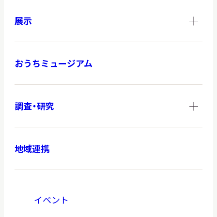
展示
本日開館
OPEN TODAY
おうちミュージアム
2026.08.08
（土）
調査・研究
地域連携
明日
開館日
OPEN
アクセス
開館時間・料金
イベント