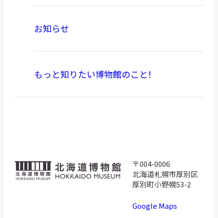
サ
イ
お知らせ
ト
内
検
索
もっと知りたい博物館のこと！
サイトマップ
入札・公開情報
プライバシーポリシー
X 公式アカウント
YouTube公式チャンネル
〒004-0006
北
北海道札幌市厚別区
海
厚別町小野幌53-2
道
Google Maps
博