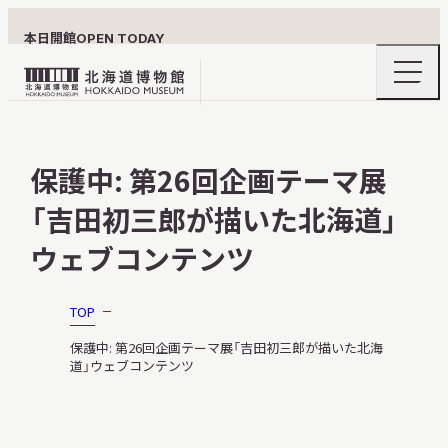
本日開館
OPEN TODAY
ナ
北
ビ
ゲ
海
ー
北海道博物館について
道
シ
保護中: 第26回企画テーマ展
ョ
博
ン
物
「吉田初三郎が描いた北海道」
メ
ニ
館
利用案内
ュ
ウェブコンテンツ
ロ
ー
の
ゴ
開
TOP
閉
展示
保護中: 第26回企画テーマ展「吉田初三郎が描いた北海
道」ウェブコンテンツ
おうちミュージアム