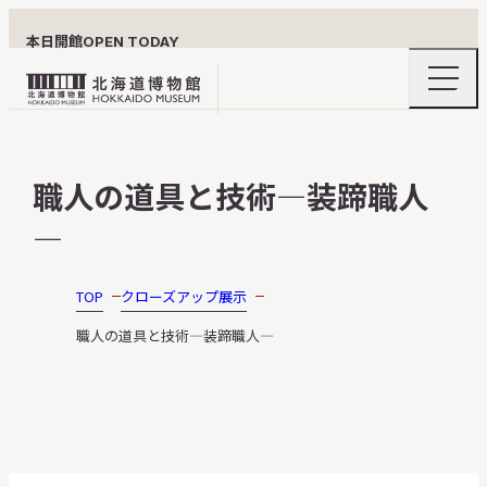
本日開館
OPEN TODAY
ナ
北
ビ
ゲ
海
ー
北海道博物館について
道
シ
職人の道具と技術―装蹄職人
ョ
博
ン
物
―
メ
ニ
館
利用案内
ュ
ロ
ー
TOP
クローズアップ展示
の
ゴ
開
職人の道具と技術―装蹄職人―
閉
展示
おうちミュージアム