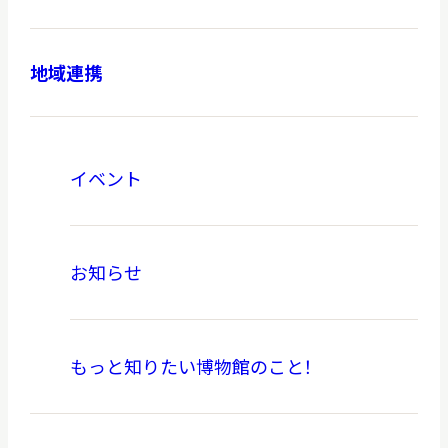
地域連携
本日開館
OPEN TODAY
イベント
2026.08.08
（土）
お知らせ
明日
開館日
OPEN
もっと知りたい博物館のこと！
アクセス
開館時間・料金