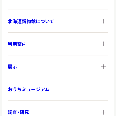
北海道博物館について
調査・研究
利用案内
地域連携
展示
イベント
おうちミュージアム
お知らせ
もっと知りたい博物館のこと！
調査・研究