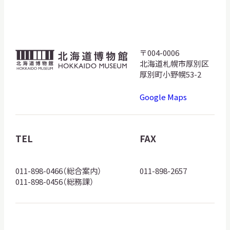
サ
イ
ト
内
検
〒004-0006
北
索
北海道札幌市厚別区
海
厚別町小野幌53-2
道
Google Maps
博
サイトマップ
入札・公開情報
プライバシーポリシー
物
館
TEL
FAX
X 公式アカウント
YouTube公式チャンネル
ロ
ゴ
011-898-0466（総合案内）
011-898-2657
011-898-0456（総務課）