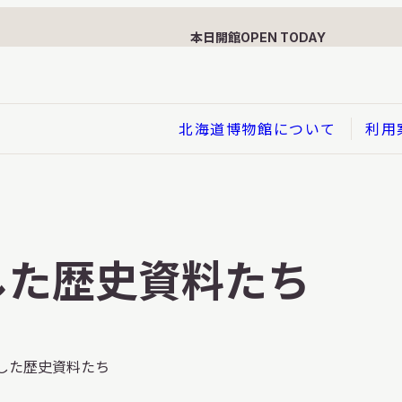
本日開館
OPEN TODAY
北海道博物館について
利用
展示
企画展
した歴史資料たち
イド
総合展示
ービス
クローズアップ展示
利用のお客さまへ
バーチャル北海道博物館
した歴史資料たち
利用のお客さまへ
はくぶつかんであそぼう！子
どものページ