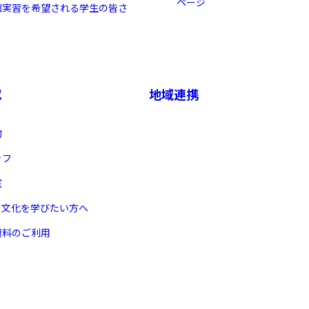
ページ
館実習を希望される学生の皆さ
究
地域連携
物
ッフ
室
ヌ文化を学びたい方へ
資料のご利用
X 公式アカウント
YouTube公式チャンネル
ー