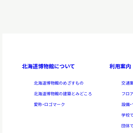
博物館実
生の皆さ
おうちミュージアム
調査・研究
北海道博物館について
利用案内
刊行物
北海道博物館のめざすもの
交通
スタッフ
北海道博物館の建築とみどころ
フロ
図書室
愛称・ロゴマーク
設備
アイヌ文
学校
収蔵資料
団体