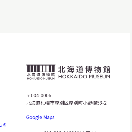
明日
開館日
OPEN
開館時間・料金
アクセス
サ
イ
ト
北
内
検
海
索
道
〒004-0006
北海道札幌市厚別区厚別町小野幌53-2
博
Google Maps
物
もの