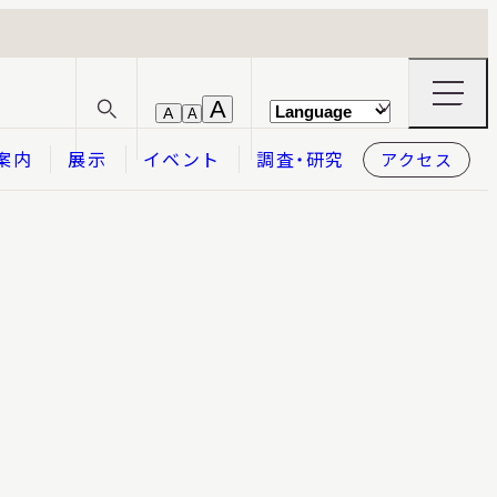
ナ
A
A
A
サ
ビ
イ
ゲ
案内
展示
イベント
調査・研究
アクセス
ト
ー
内
シ
検
ョ
索
ン
メ
本日開館
OPEN TODAY
ニ
ュ
ー
の
開
閉
2026.08.07
（金）