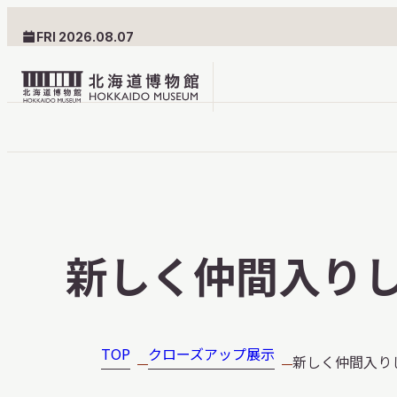
FRI 2026.08.07
北
海
道
北海道博物館について
利用案内
博
物
北海道博物館のめざすもの
交通案内
新しく仲間入り
館
北海道博物館の建築とみど
フロアガ
ロ
ころ
設備・サ
ゴ
愛称・ロゴマーク
学校でご
TOP
クローズアップ展示
新しく仲間入り
団体でご