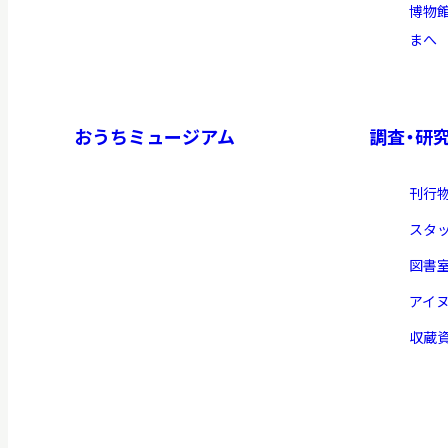
博物
まへ
イベント
おうちミュージアム
調査・研
お知らせ
刊行
もっと知りたい博物館のこと！
スタ
図書
アイ
収蔵
サイトマップ
入札・公開情報
プライバシーポリシ