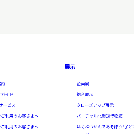
習を希望される学
まへ
地域連携
展示
案内
企画展
アガイド
総合展示
・サービス
クローズアップ展示
化を学びたい方へ
でご利用のお客さまへ
バーチャル北海道博物館
のご利用
でご利用のお客さまへ
はくぶつかんであそぼう！子ど