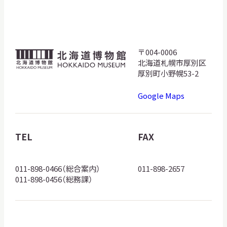
サ
イ
ト
内
検
〒004-0006
北
索
北海道札幌市厚別区
海
厚別町小野幌53-2
道
Google Maps
博
サイトマップ
入札・公開情報
プライバシーポリシー
物
館
TEL
FAX
X 公式アカウント
YouTube公式チャンネル
ロ
ゴ
011-898-0466（総合案内）
011-898-2657
011-898-0456（総務課）