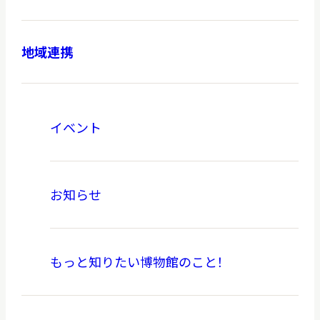
地域連携
本日休館
CLOSE TODAY
イベント
2026.08.10
（月）
お知らせ
明日
開館日
OPEN
もっと知りたい博物館のこと！
アクセス
開館時間・料金