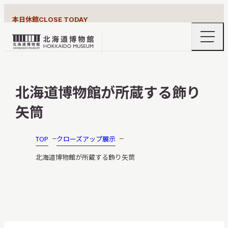
本日休館
CLOSE TODAY
ナ
北
ビ
ゲ
海
ー
北海道博物館について
道
シ
北海道博物館が所蔵する飾り
ョ
博
ン
物
矢筒
メ
ニ
館
利用案内
ュ
ロ
ー
TOP
クローズアップ展示
の
ゴ
開
北海道博物館が所蔵する飾り矢筒
閉
展示
おうちミュージアム