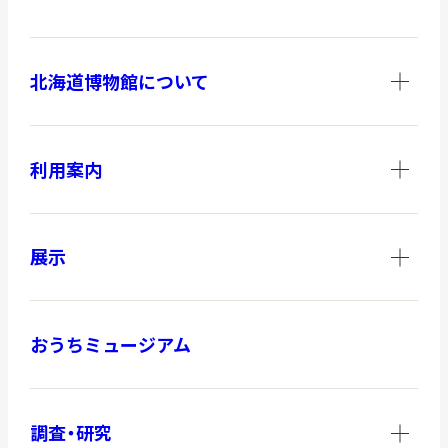
北海道博物館について
調査・研究
利用案内
地域連携
展示
イベント
おうちミュージアム
お知らせ
もっと知りたい博物館のこと！
調査・研究