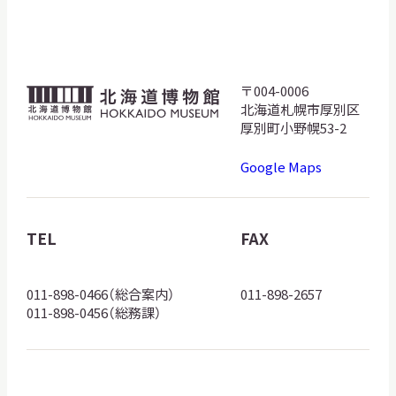
サ
イ
ト
内
検
〒004-0006
北
索
北海道札幌市厚別区
海
厚別町小野幌53-2
道
Google Maps
博
サイトマップ
入札・公開情報
プライバシーポリシー
物
館
TEL
FAX
X 公式アカウント
YouTube公式チャンネル
ロ
ゴ
011-898-0466（総合案内）
011-898-2657
011-898-0456（総務課）