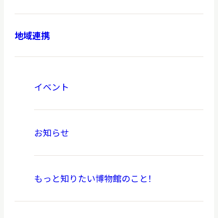
地域連携
本日休館
CLOSE TODAY
イベント
2026.08.10
（月）
お知らせ
明日
開館日
OPEN
もっと知りたい博物館のこと！
アクセス
開館時間・料金