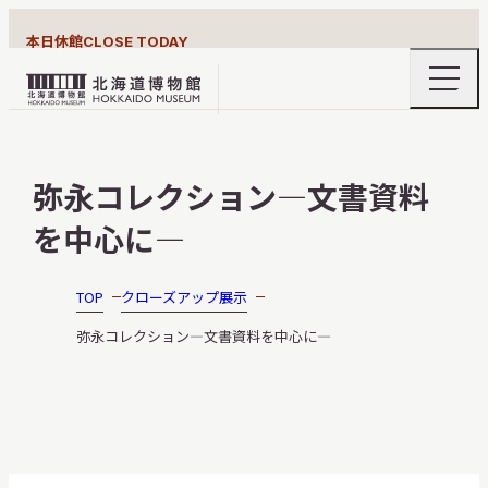
本日休館
CLOSE TODAY
ナ
北
ビ
ゲ
海
ー
北海道博物館について
道
シ
弥永コレクション―文書資料
ョ
博
ン
物
を中心に―
メ
ニ
館
利用案内
ュ
ロ
ー
TOP
クローズアップ展示
の
ゴ
開
弥永コレクション―文書資料を中心に―
閉
展示
おうちミュージアム