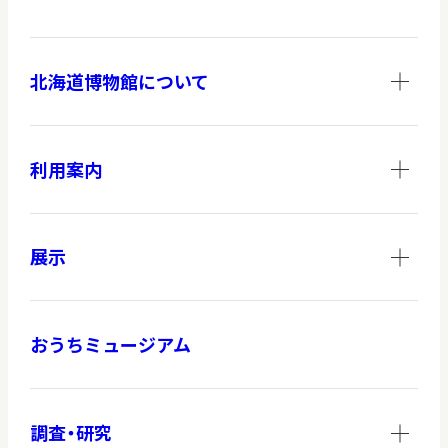
北海道博物館について
調査・研究
利用案内
地域連携
展示
イベント
おうちミュージアム
お知らせ
もっと知りたい博物館のこと！
調査・研究