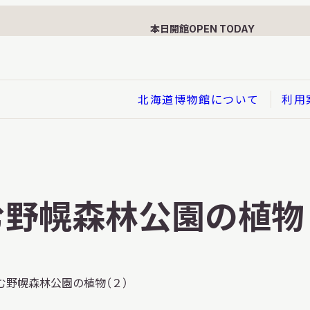
本日開館
OPEN TODAY
北海道博物館について
利用
展示
企画展
野幌森林公園の植物
イド
総合展示
ービス
クローズアップ展示
利用のお客さまへ
バーチャル北海道博物館
む野幌森林公園の植物（２）
利用のお客さまへ
はくぶつかんであそぼう！子
どものページ