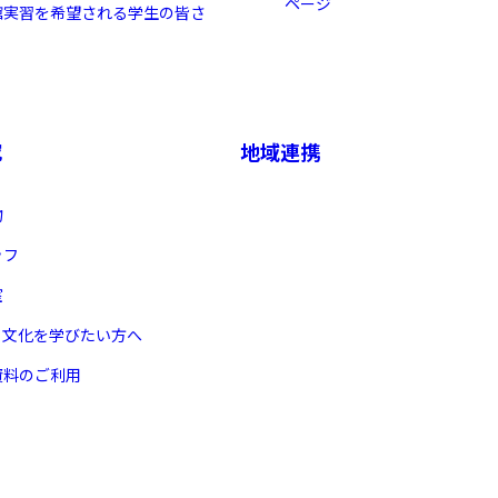
ページ
館実習を希望される学生の皆さ
究
地域連携
物
ッフ
室
ヌ文化を学びたい方へ
資料のご利用
X 公式アカウント
YouTube公式チャンネル
ー