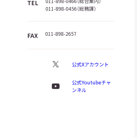
館
011-898-0466（総合案内）
TEL
日本語
011-898-0456（総務課）
ロ
ゴ
English
簡体中文
繁體中文
011-898-2657
FAX
한국어
РУССКИЙ
ไทย
公式Xアカウント
X
ロ
公式Youtubeチャ
A
文字サイズ
A
A
ゴ
Youtube
ンネル
ロ
ゴ
背景色設定
白
黒