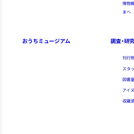
博物
まへ
イベント
おうちミュージアム
調査・研
お知らせ
刊行
もっと知りたい博物館のこと！
スタ
図書
アイ
収蔵
サイトマップ
入札・公開情報
プライバシーポリシ