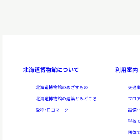
博物館実
生の皆さ
おうちミュージアム
調査・研究
北海道博物館について
利用案内
刊行物
北海道博物館のめざすもの
交通
スタッフ
北海道博物館の建築とみどころ
フロ
図書室
愛称・ロゴマーク
設備
アイヌ文
学校
収蔵資料
団体