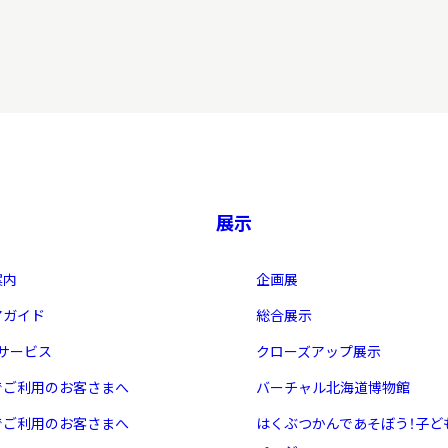
習を希望される学
まへ
地域連携
展示
案内
企画展
アガイド
総合展示
・サービス
クローズアップ展示
化を学びたい方へ
でご利用のお客さまへ
バーチャル北海道博物館
のご利用
でご利用のお客さまへ
はくぶつかんであそぼう！子ど