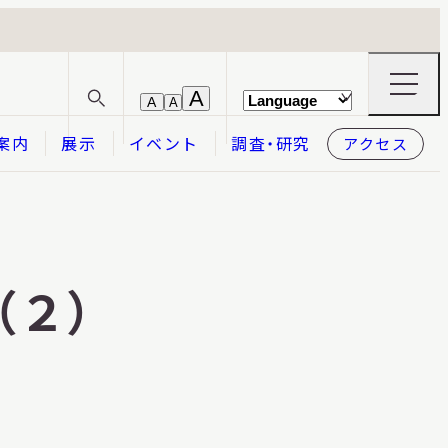
ナ
A
A
A
サ
ビ
イ
ゲ
案内
展示
イベント
調査・研究
アクセス
ト
ー
内
シ
検
ョ
索
ン
メ
本日開館
OPEN TODAY
ニ
ュ
ー
（２）
の
開
閉
2026.08.09
（日）