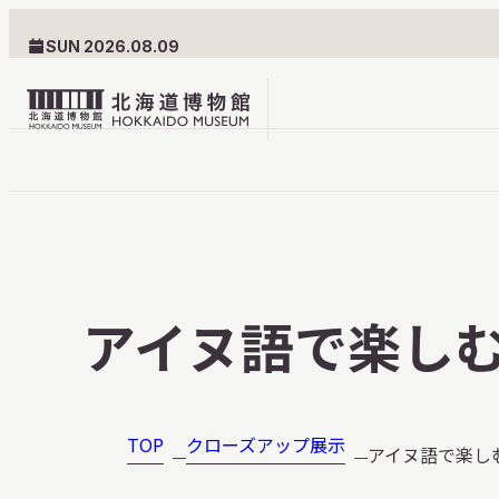
SUN 2026.08.09
北
海
道
北海道博物館について
利用案内
博
物
北海道博物館のめざすもの
交通案内
アイヌ語で楽しむ
館
北海道博物館の建築とみど
フロアガ
ロ
ころ
設備・サ
ゴ
愛称・ロゴマーク
学校でご
TOP
クローズアップ展示
アイヌ語で楽し
団体でご