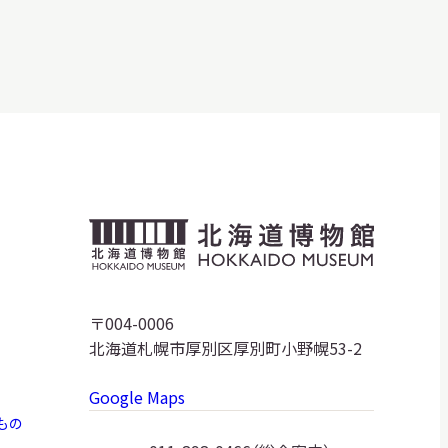
明日
休館日
CLOSE
開館時間・料金
アクセス
サ
イ
ト
北
内
検
海
索
道
〒004-0006
北海道札幌市厚別区厚別町小野幌53-2
博
Google Maps
物
もの