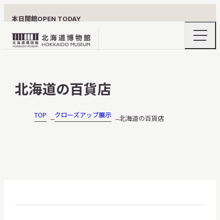
本日開館
OPEN TODAY
ナ
北
ビ
ゲ
海
ー
北海道博物館について
道
シ
北海道の百貨店
ョ
博
ン
物
メ
ニ
館
TOP
クローズアップ展示
北海道の百貨店
利用案内
ュ
ロ
ー
の
ゴ
開
閉
展示
おうちミュージアム