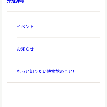
地域連携
イベント
本日開館
OPEN TODAY
お知らせ
2026.08.09
（日）
もっと知りたい博物館のこと！
明日
休館日
CLOSE
アクセス
開館時間・料金