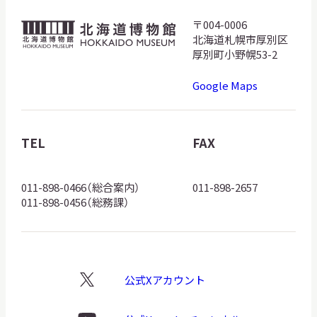
サ
〒004-0006
北
イ
北海道札幌市厚別区
ト
海
内
厚別町小野幌53-2
検
道
索
Google Maps
博
物
館
TEL
FAX
サイトマップ
入札・公開情報
プライバシーポリシー
ロ
ゴ
011-898-0466（総合案内）
011-898-2657
X 公式アカウント
YouTube公式チャンネル
011-898-0456（総務課）
公式Xアカウント
X
ロ