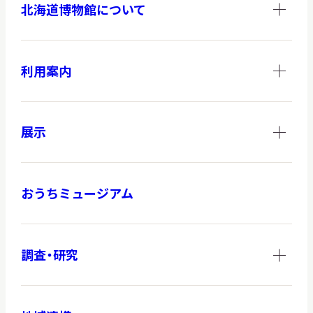
北海道博物館について
調査・研究
利用案内
地域連携
展示
おうちミュージアム
イベント
お知らせ
調査・研究
もっと知りたい博物館のこと！