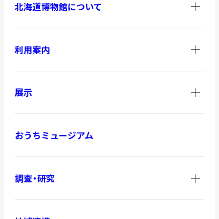
北海道博物館について
調査・研究
利用案内
地域連携
展示
おうちミュージアム
イベント
お知らせ
調査・研究
もっと知りたい博物館のこと！