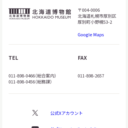
サ
〒004-0006
北
イ
北海道札幌市厚別区
ト
海
内
厚別町小野幌53-2
検
道
索
Google Maps
博
物
館
TEL
FAX
サイトマップ
入札・公開情報
プライバシーポリシー
ロ
ゴ
011-898-0466（総合案内）
011-898-2657
X 公式アカウント
YouTube公式チャンネル
011-898-0456（総務課）
公式Xアカウント
X
ロ