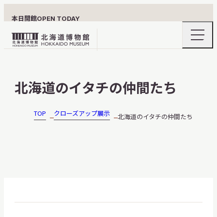
本日開館
OPEN TODAY
ナ
北
ビ
ゲ
海
ー
北海道博物館について
道
シ
北海道のイタチの仲間たち
ョ
博
ン
物
メ
ニ
館
TOP
クローズアップ展示
北海道のイタチの仲間たち
利用案内
ュ
ロ
ー
の
ゴ
開
閉
展示
おうちミュージアム