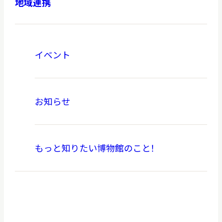
地域連携
イベント
本日開館
OPEN TODAY
お知らせ
2026.08.09
（日）
もっと知りたい博物館のこと！
明日
休館日
CLOSE
アクセス
開館時間・料金