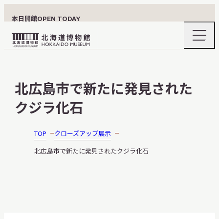
本日開館
OPEN TODAY
ナ
北
ビ
ゲ
海
ー
北海道博物館について
道
シ
北広島市で新たに発見された
ョ
博
ン
物
クジラ化石
メ
ニ
館
利用案内
ュ
ロ
ー
TOP
クローズアップ展示
の
ゴ
開
北広島市で新たに発見されたクジラ化石
閉
展示
おうちミュージアム