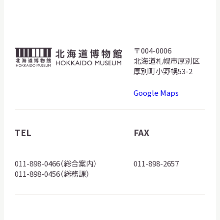
サ
イ
ト
内
検
〒004-0006
北
索
北海道札幌市厚別区
海
厚別町小野幌53-2
道
Google Maps
博
サイトマップ
入札・公開情報
プライバシーポリシー
物
館
TEL
FAX
X 公式アカウント
YouTube公式チャンネル
ロ
ゴ
011-898-0466（総合案内）
011-898-2657
011-898-0456（総務課）