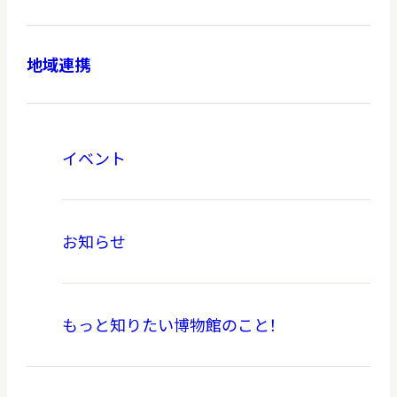
地域連携
本日開館
OPEN TODAY
イベント
2026.08.08
（土）
お知らせ
明日
開館日
OPEN
もっと知りたい博物館のこと！
アクセス
開館時間・料金