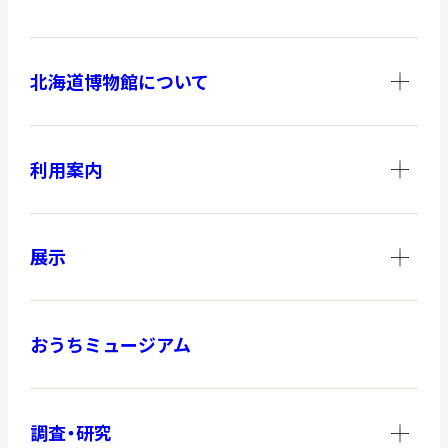
北海道博物館について
調査・研究
利用案内
地域連携
展示
イベント
おうちミュージアム
お知らせ
もっと知りたい博物館のこと！
調査・研究