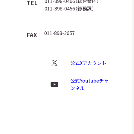
館
011-898-0466（総合案内）
TEL
日本語
011-898-0456（総務課）
ロ
ゴ
English
簡体中文
繁體中文
011-898-2657
FAX
한국어
РУССКИЙ
ไทย
公式Xアカウント
X
ロ
公式Youtubeチャ
A
文字サイズ
A
A
ゴ
Youtube
ンネル
ロ
ゴ
背景色設定
白
黒