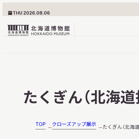
THU 2026.08.06
北
海
道
北海道博物館について
利用案内
博
物
北海道博物館のめざすもの
交通案内
たくぎん（北海道
館
北海道博物館の建築とみど
フロアガ
ロ
ころ
設備・サ
ゴ
愛称・ロゴマーク
学校でご
TOP
クローズアップ展示
たくぎん（北海
団体でご