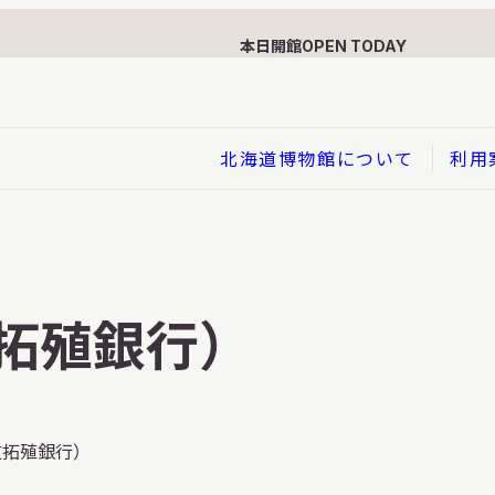
本日開館
OPEN TODAY
北海道博物館について
利用
展示
企画展
拓殖銀行）
イド
総合展示
ービス
クローズアップ展示
利用のお客さまへ
バーチャル北海道博物館
道拓殖銀行）
利用のお客さまへ
はくぶつかんであそぼう！子
どものページ