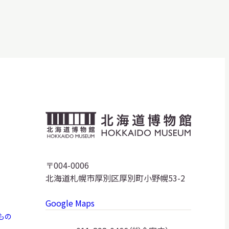
明日
開館日
OPEN
開館時間・料金
アクセス
サ
イ
ト
北
内
検
海
索
道
〒004-0006
北海道札幌市厚別区厚別町小野幌53-2
博
Google Maps
物
もの