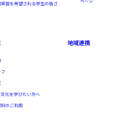
ページ
館実習を希望される学生の皆さ
究
地域連携
物
ッフ
室
ヌ文化を学びたい方へ
資料のご利用
X 公式アカウント
YouTube公式チャンネル
ー