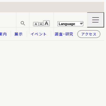
ナ
A
A
A
サ
ビ
イ
ゲ
案内
展示
イベント
調査・研究
アクセス
ト
ー
内
シ
検
ョ
索
ン
メ
本日開館
OPEN TODAY
ニ
ュ
ー
の
開
閉
2026.08.06
（木）