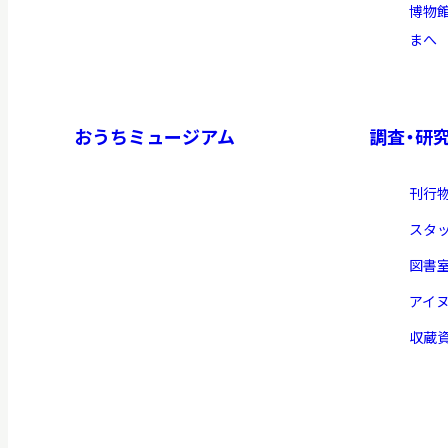
博物
まへ
イベント
おうちミュージアム
調査・研
お知らせ
刊行
もっと知りたい博物館のこと！
スタ
図書
アイ
収蔵
サイトマップ
入札・公開情報
プライバシーポリシ