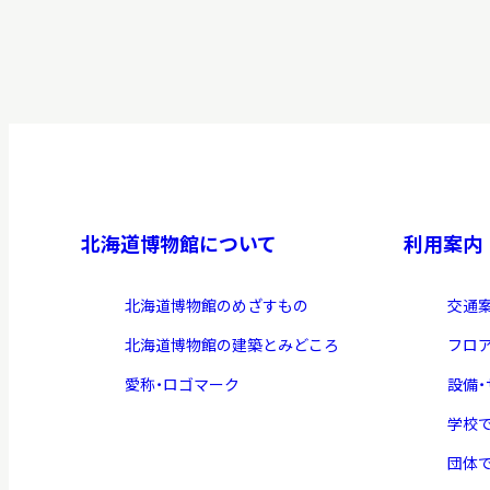
博物館実
生の皆さ
おうちミュージアム
調査・研究
北海道博物館について
利用案内
刊行物
北海道博物館のめざすもの
交通
スタッフ
北海道博物館の建築とみどころ
フロ
図書室
愛称・ロゴマーク
設備
アイヌ文
学校
収蔵資料
団体