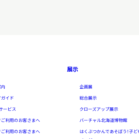
習を希望される学
まへ
地域連携
展示
案内
企画展
アガイド
総合展示
・サービス
クローズアップ展示
化を学びたい方へ
でご利用のお客さまへ
バーチャル北海道博物館
のご利用
でご利用のお客さまへ
はくぶつかんであそぼう！子ど