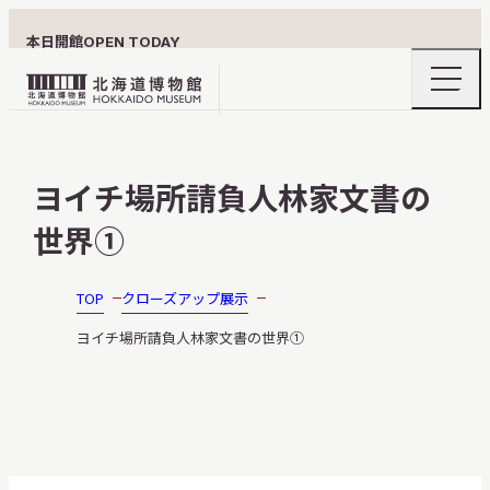
本日開館
OPEN TODAY
ナ
北
ビ
ゲ
海
ー
北海道博物館について
道
シ
ヨイチ場所請負人林家文書の
ョ
博
ン
物
世界①
メ
ニ
館
利用案内
ュ
ロ
ー
TOP
クローズアップ展示
の
ゴ
開
ヨイチ場所請負人林家文書の世界①
閉
展示
おうちミュージアム