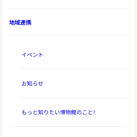
地域連携
本日開館
OPEN TODAY
イベント
2026.08.09
（日）
お知らせ
明日
休館日
CLOSE
もっと知りたい博物館のこと！
アクセス
開館時間・料金