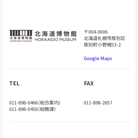
サ
イ
ト
内
検
〒004-0006
北
索
北海道札幌市厚別区
海
厚別町小野幌53-2
道
Google Maps
博
サイトマップ
入札・公開情報
プライバシーポリシー
物
館
TEL
FAX
X 公式アカウント
YouTube公式チャンネル
ロ
ゴ
011-898-0466（総合案内）
011-898-2657
011-898-0456（総務課）