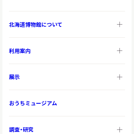
北海道博物館について
調査・研究
利用案内
地域連携
展示
イベント
おうちミュージアム
お知らせ
もっと知りたい博物館のこと！
調査・研究