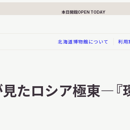
本日開館
OPEN TODAY
北海道博物館について
利用
展示
企画展
見たロシア極東—『
イド
総合展示
ービス
クローズアップ展示
利用のお客さまへ
バーチャル北海道博物館
利用のお客さまへ
はくぶつかんであそぼう！子
どものページ