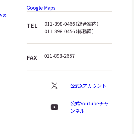
日本語
Google Maps
物
もの
館
011-898-0466（総合案内）
TEL
English
簡体中文
繁體中文
011-898-0456（総務課）
ロ
ゴ
한국어
РУССКИЙ
ไทย
011-898-2657
FAX
A
文字サイズ
A
A
公式Xアカウント
X
ロ
公式Youtubeチャ
ゴ
Youtube
ンネル
背景色設定
白
黒
ロ
ゴ