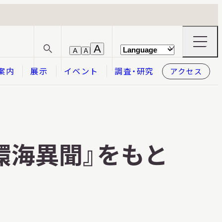
ナ
A
A
A
サ
ビ
イ
ゲ
案内
展示
イベント
調査・研究
アクセス
ト
ー
内
シ
検
ョ
索
ン
メ
本日開館
OPEN TODAY
ニ
ュ
ー
環海異聞』をもと
の
開
閉
2026.08.07
（金）