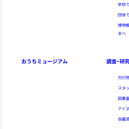
学校
団体
イベント
博物
まへ
お知らせ
おうちミュージアム
調査・研
もっと知りたい博物館のこと！
刊行
スタ
図書
アイ
サイトマップ
入札・公開情報
プライバシーポリシ
収蔵