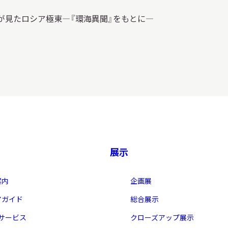
習を希望される学
まへ
が見たロシア極東—『環海異聞』をもとに—
地域連携
展示
案内
企画展
化を学びたい方へ
のご利用
アガイド
総合展示
・サービス
クローズアップ展示