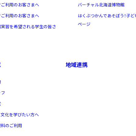
でご利用のお客さまへ
バーチャル北海道博物館
でご利用のお客さまへ
はくぶつかんであそぼう！子ど
ページ
館実習を希望される学生の皆さ
究
地域連携
物
ッフ
室
ヌ文化を学びたい方へ
X 公式アカウント
YouTube公式チャンネル
ー
資料のご利用