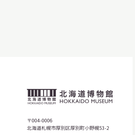
明日
開館日
OPEN
開館時間・料金
アクセス
サ
イ
ト
内
検
索
北
海
道
〒004-0006
北海道札幌市厚別区厚別町小野幌53-2
博