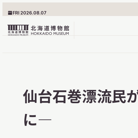
FRI 2026.08.07
北
海
道
北海道博物館について
利用案内
博
物
北海道博物館のめざすもの
交通案内
仙台石巻漂流民が
館
北海道博物館の建築とみど
フロアガ
ロ
ころ
設備・サ
に—
ゴ
愛称・ロゴマーク
学校でご
団体でご