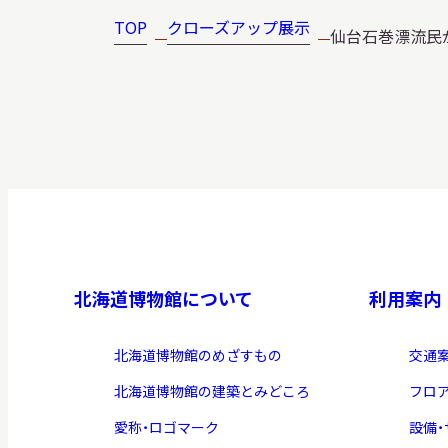
博物館実
TOP
クローズアップ展示
生の皆さ
仙台石巻漂流民
おうちミュージアム
調査・研究
刊行物
スタッフ
北海道博物館について
利用案内
図書室
北海道博物館のめざすもの
交通
アイヌ文
収蔵資料
北海道博物館の建築とみどころ
フロ
愛称・ロゴマーク
設備