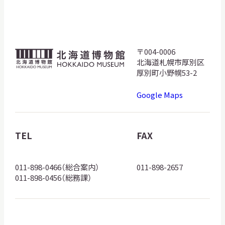
サ
イ
ト
内
検
〒004-0006
北
索
北海道札幌市厚別区
海
厚別町小野幌53-2
道
Google Maps
博
サイトマップ
入札・公開情報
プライバシーポリシー
物
館
TEL
FAX
X 公式アカウント
YouTube公式チャンネル
ロ
ゴ
011-898-0466（総合案内）
011-898-2657
011-898-0456（総務課）