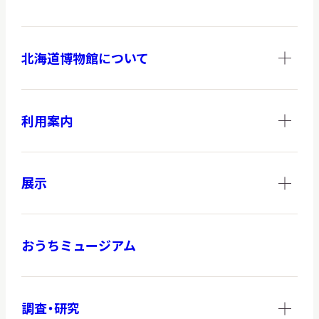
北海道博物館について
調査・研究
利用案内
地域連携
展示
イベント
おうちミュージアム
お知らせ
もっと知りたい博物館のこと！
調査・研究