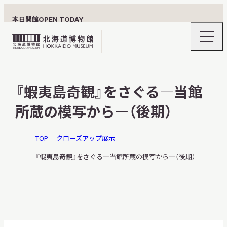
本日開館
OPEN TODAY
ナ
北
ビ
ゲ
海
ー
北海道博物館について
道
シ
『蝦夷島奇観』をさぐる—当館
ョ
博
ン
物
所蔵の模写から—（後期）
メ
ニ
館
利用案内
ュ
ロ
ー
TOP
クローズアップ展示
の
ゴ
開
『蝦夷島奇観』をさぐる—当館所蔵の模写から—（後期）
閉
展示
おうちミュージアム