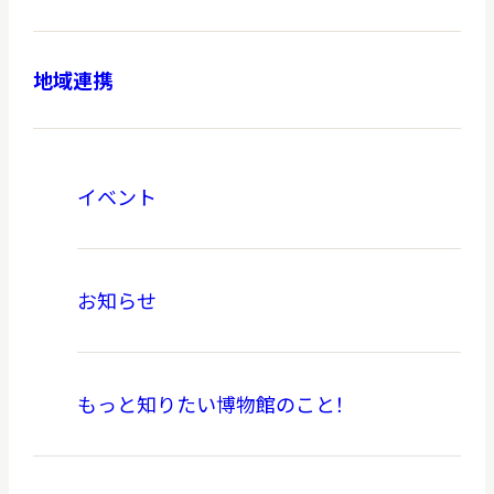
地域連携
本日開館
OPEN TODAY
イベント
2026.08.07
（金）
お知らせ
明日
開館日
OPEN
もっと知りたい博物館のこと！
アクセス
開館時間・料金