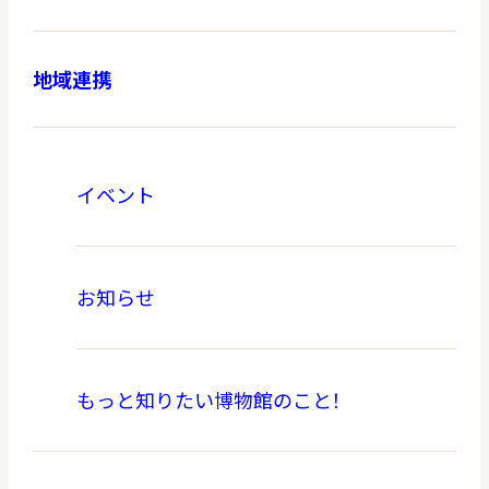
地域連携
本日開館
OPEN TODAY
イベント
2026.08.07
（金）
お知らせ
明日
開館日
OPEN
もっと知りたい博物館のこと！
アクセス
開館時間・料金