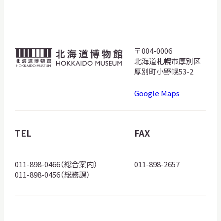
サ
イ
ト
内
検
〒004-0006
北
索
北海道札幌市厚別区
海
厚別町小野幌53-2
道
Google Maps
博
サイトマップ
入札・公開情報
プライバシーポリシー
物
館
TEL
FAX
X 公式アカウント
YouTube公式チャンネル
ロ
ゴ
011-898-0466（総合案内）
011-898-2657
011-898-0456（総務課）