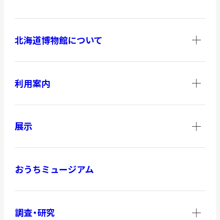
北海道博物館について
調査・研究
利用案内
地域連携
展示
イベント
おうちミュージアム
お知らせ
もっと知りたい博物館のこと！
調査・研究