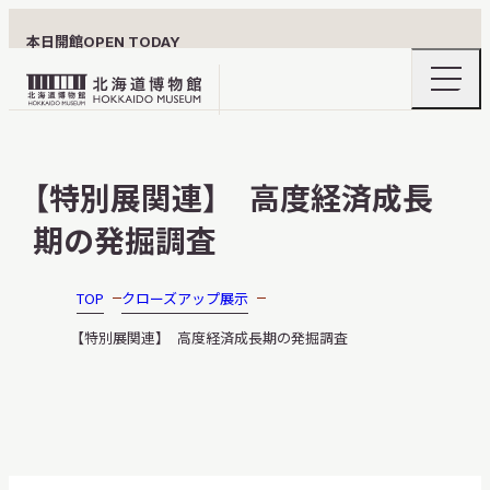
本日開館
OPEN TODAY
ナ
北
ビ
ゲ
海
ー
北海道博物館について
道
シ
【特別展関連】 高度経済成長
ョ
博
ン
物
期の発掘調査
メ
ニ
館
利用案内
ュ
ロ
ー
TOP
クローズアップ展示
の
ゴ
開
【特別展関連】 高度経済成長期の発掘調査
閉
展示
おうちミュージアム