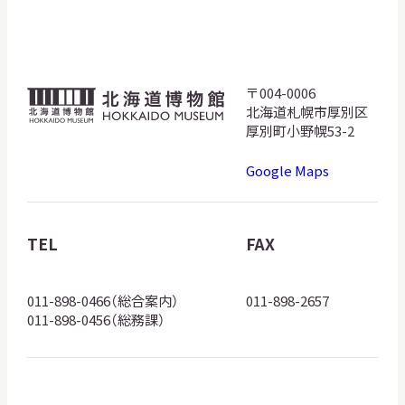
サ
イ
ト
内
検
〒004-0006
北
索
北海道札幌市厚別区
海
厚別町小野幌53-2
道
Google Maps
博
サイトマップ
入札・公開情報
プライバシーポリシー
物
館
TEL
FAX
X 公式アカウント
YouTube公式チャンネル
ロ
ゴ
011-898-0466（総合案内）
011-898-2657
011-898-0456（総務課）