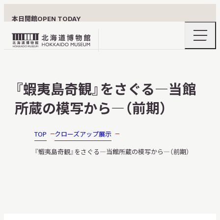
本日開館
OPEN TODAY
ナ
北
ビ
ゲ
海
ー
北海道博物館について
道
シ
『蝦夷島奇観』をさぐる—当館
ョ
博
ン
物
所蔵の模写から—（前期）
メ
ニ
館
利用案内
ュ
ロ
ー
TOP
クローズアップ展示
の
ゴ
開
『蝦夷島奇観』をさぐる—当館所蔵の模写から—（前期）
閉
展示
おうちミュージアム