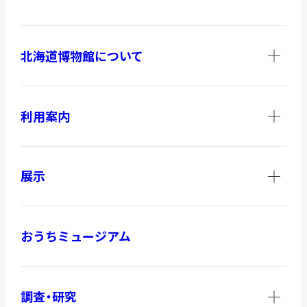
北海道博物館について
調査・研究
利用案内
地域連携
展示
イベント
おうちミュージアム
お知らせ
もっと知りたい博物館のこと！
調査・研究