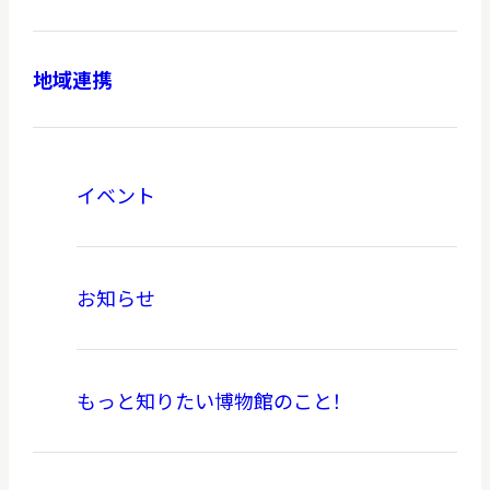
地域連携
本日開館
OPEN TODAY
イベント
2026.08.07
（金）
お知らせ
明日
開館日
OPEN
もっと知りたい博物館のこと！
アクセス
開館時間・料金