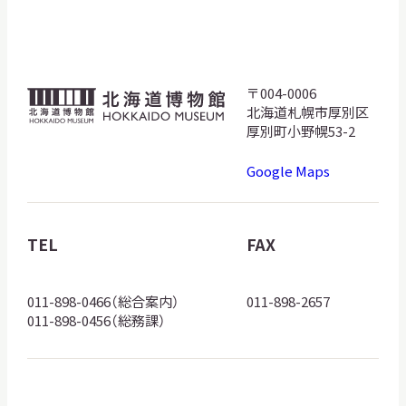
サ
イ
ト
内
検
〒004-0006
北
索
北海道札幌市厚別区
海
厚別町小野幌53-2
道
Google Maps
博
サイトマップ
入札・公開情報
プライバシーポリシー
物
館
TEL
FAX
X 公式アカウント
YouTube公式チャンネル
ロ
ゴ
011-898-0466（総合案内）
011-898-2657
011-898-0456（総務課）