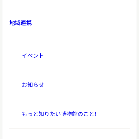
地域連携
本日開館
OPEN TODAY
イベント
2026.08.08
（土）
お知らせ
明日
開館日
OPEN
もっと知りたい博物館のこと！
アクセス
開館時間・料金