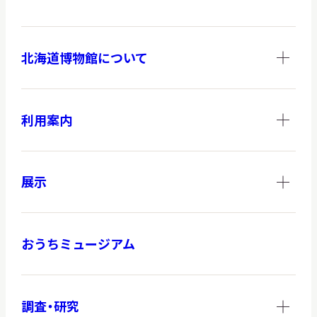
北海道博物館について
調査・研究
利用案内
地域連携
展示
イベント
おうちミュージアム
お知らせ
もっと知りたい博物館のこと！
調査・研究