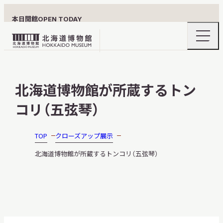
本日開館
OPEN TODAY
ナ
北
ビ
ゲ
海
ー
北海道博物館について
道
シ
北海道博物館が所蔵するトン
ョ
博
ン
物
コリ（五弦琴）
メ
ニ
館
利用案内
ュ
ロ
ー
TOP
クローズアップ展示
の
ゴ
開
北海道博物館が所蔵するトンコリ（五弦琴）
閉
展示
おうちミュージアム