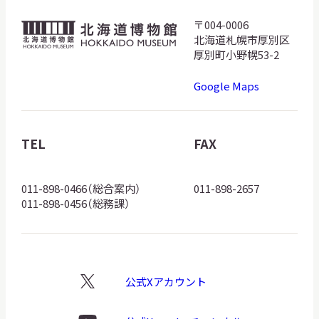
サ
〒004-0006
北
イ
北海道札幌市厚別区
ト
海
内
厚別町小野幌53-2
検
道
索
Google Maps
博
物
館
TEL
FAX
サイトマップ
入札・公開情報
プライバシーポリシー
ロ
ゴ
011-898-0466（総合案内）
011-898-2657
X 公式アカウント
YouTube公式チャンネル
011-898-0456（総務課）
公式Xアカウント
X
ロ