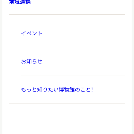
地域連携
イベント
本日開館
OPEN TODAY
お知らせ
2026.08.09
（日）
もっと知りたい博物館のこと！
明日
休館日
CLOSE
アクセス
開館時間・料金