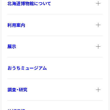
北海道博物館について
調査・研究
利用案内
地域連携
展示
おうちミュージアム
イベント
お知らせ
調査・研究
もっと知りたい博物館のこと！