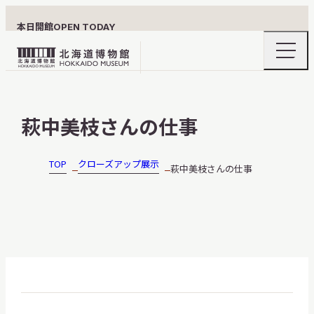
本日開館
OPEN TODAY
ナ
北
ビ
ゲ
海
ー
北海道博物館について
道
シ
萩中美枝さんの仕事
ョ
博
ン
物
メ
ニ
館
TOP
クローズアップ展示
萩中美枝さんの仕事
利用案内
ュ
ロ
ー
の
ゴ
開
閉
展示
おうちミュージアム