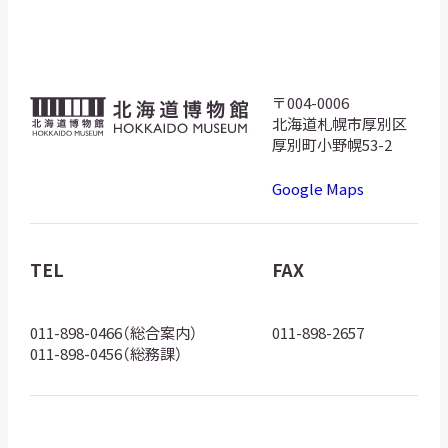
サ
イ
ト
内
検
〒004-0006
北
索
北海道札幌市厚別区
海
厚別町小野幌53-2
道
Google Maps
博
サイトマップ
入札・公開情報
プライバシーポリシー
物
館
TEL
FAX
X 公式アカウント
YouTube公式チャンネル
ロ
ゴ
011-898-0466（総合案内）
011-898-2657
011-898-0456（総務課）