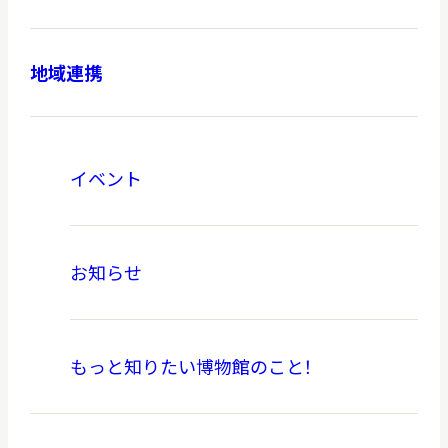
地域連携
本日開館
OPEN TODAY
イベント
2026.08.07
（金）
お知らせ
明日
開館日
OPEN
もっと知りたい博物館のこと！
アクセス
開館時間・料金