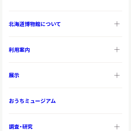
北海道博物館について
調査・研究
利用案内
地域連携
展示
イベント
おうちミュージアム
お知らせ
もっと知りたい博物館のこと！
調査・研究