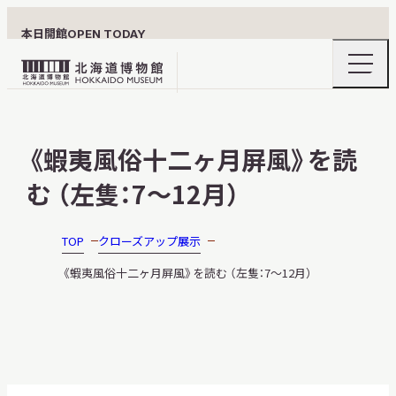
本日開館
OPEN TODAY
ナ
北
ビ
ゲ
海
ー
北海道博物館について
道
シ
《蝦夷風俗十二ヶ月屏風》を読
ョ
博
ン
物
む （左隻：7～12月）
メ
ニ
館
利用案内
ュ
ロ
ー
TOP
クローズアップ展示
の
ゴ
開
《蝦夷風俗十二ヶ月屏風》を読む （左隻：7～12月）
閉
展示
おうちミュージアム