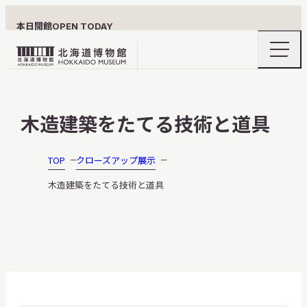
本日開館
OPEN TODAY
ナ
北
ビ
ゲ
海
ー
北海道博物館について
道
シ
木造建築をたてる技術と道具
ョ
博
ン
物
メ
ニ
館
TOP
クローズアップ展示
利用案内
ュ
ロ
ー
木造建築をたてる技術と道具
の
ゴ
開
閉
展示
おうちミュージアム