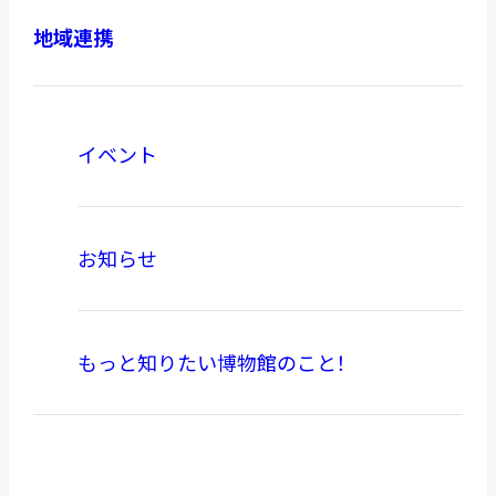
地域連携
本日開館
OPEN TODAY
イベント
2026.08.09
（日）
お知らせ
明日
休館日
CLOSE
もっと知りたい博物館のこと！
アクセス
開館時間・料金