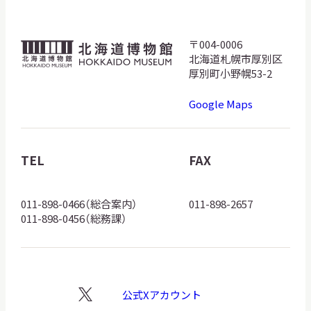
サ
イ
ト
〒004-0006
北
内
北海道札幌市厚別区
検
海
厚別町小野幌53-2
索
道
Google Maps
博
物
サイトマップ
入札・公開情報
プライバシーポリシー
館
TEL
FAX
ロ
X 公式アカウント
YouTube公式チャンネル
ゴ
011-898-0466（総合案内）
011-898-2657
011-898-0456（総務課）
公式Xアカウント
X